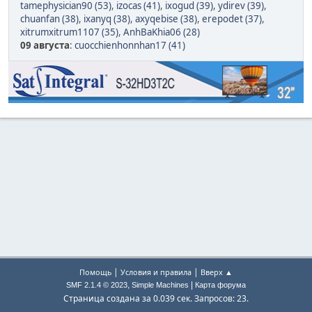
tamephysician90 (53)
,
izocas (41)
,
ixogud (39)
,
ydirev (39)
,
chuanfan (38)
,
ixanyq (38)
,
axyqebise (38)
,
erepodet (37)
,
xitrumxitrum1107 (35)
,
AnhBaKhia06 (28)
09 августа
:
cuocchienhonnhan17 (41)
|
|
Помощь
Условия и правила
Вверх ▲
,
|
SMF 2.1.4 © 2023
Simple Machines
Карта форума
Страница создана за 0.039 сек. Запросов: 23.