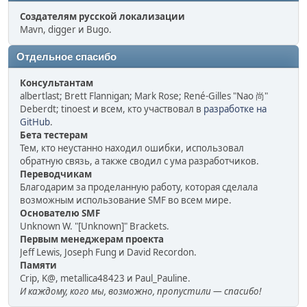
Создателям русской локализации
Mavn, digger и Bugo.
Отдельное спасибо
Консультантам
albertlast; Brett Flannigan; Mark Rose; René-Gilles "Nao 尚"
Deberdt; tinoest и всем, кто участвовал в
разработке на
GitHub
.
Бета тестерам
Тем, кто неустанно находил ошибки, использовал
обратную связь, а также сводил с ума разработчиков.
Переводчикам
Благодарим за проделанную работу, которая сделала
возможным использование SMF во всем мире.
Основателю SMF
Unknown W. "[Unknown]" Brackets.
Первым менеджерам проекта
Jeff Lewis, Joseph Fung и David Recordon.
Памяти
Crip, K@, metallica48423 и Paul_Pauline.
И каждому, кого мы, возможно, пропустили — спасибо!