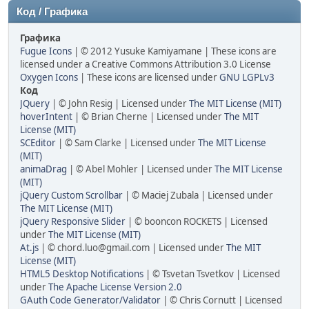
Код / Графика
Графика
Fugue Icons
| © 2012 Yusuke Kamiyamane | These icons are
licensed under a Creative Commons Attribution 3.0 License
Oxygen Icons
| These icons are licensed under
GNU LGPLv3
Код
JQuery
| © John Resig | Licensed under
The MIT License (MIT)
hoverIntent
| © Brian Cherne | Licensed under
The MIT
License (MIT)
SCEditor
| © Sam Clarke | Licensed under
The MIT License
(MIT)
animaDrag
| © Abel Mohler | Licensed under
The MIT License
(MIT)
jQuery Custom Scrollbar
| © Maciej Zubala | Licensed under
The MIT License (MIT)
jQuery Responsive Slider
| © booncon ROCKETS | Licensed
under
The MIT License (MIT)
At.js
| ©
chord.luo@gmail.com
| Licensed under
The MIT
License (MIT)
HTML5 Desktop Notifications
| © Tsvetan Tsvetkov | Licensed
under
The Apache License Version 2.0
GAuth Code Generator/Validator
| © Chris Cornutt | Licensed