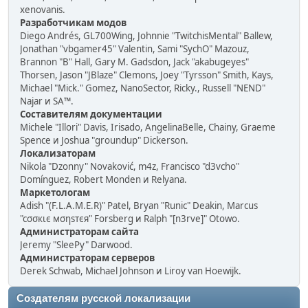
xenovanis.
Разработчикам модов
Diego Andrés, GL700Wing, Johnnie "TwitchisMental" Ballew,
Jonathan "vbgamer45" Valentin, Sami "SychO" Mazouz,
Brannon "B" Hall, Gary M. Gadsdon, Jack "akabugeyes"
Thorsen, Jason "JBlaze" Clemons, Joey "Tyrsson" Smith, Kays,
Michael "Mick." Gomez, NanoSector, Ricky., Russell "NEND"
Najar и SA™.
Составителям документации
Michele "Illori" Davis, Irisado, AngelinaBelle, Chainy, Graeme
Spence и Joshua "groundup" Dickerson.
Локализаторам
Nikola "Dzonny" Novaković, m4z, Francisco "d3vcho"
Domínguez, Robert Monden и Relyana.
Маркетологам
Adish "(F.L.A.M.E.R)" Patel, Bryan "Runic" Deakin, Marcus
"cσσкιє мσηѕтєя" Forsberg и Ralph "[n3rve]" Otowo.
Администраторам сайта
Jeremy "SleePy" Darwood.
Администраторам серверов
Derek Schwab, Michael Johnson и Liroy van Hoewijk.
Создателям русской локализации