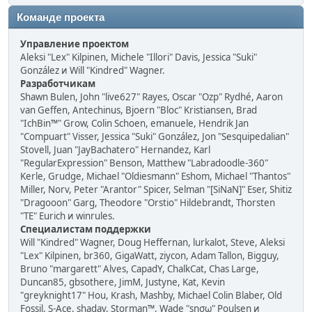
Команде проекта
Управление проектом
Aleksi "Lex" Kilpinen, Michele "Illori" Davis, Jessica "Suki"
González и Will "Kindred" Wagner.
Разработчикам
Shawn Bulen, John "live627" Rayes, Oscar "Ozp" Rydhé, Aaron
van Geffen, Antechinus, Bjoern "Bloc" Kristiansen, Brad
"IchBin™" Grow, Colin Schoen, emanuele, Hendrik Jan
"Compuart" Visser, Jessica "Suki" González, Jon "Sesquipedalian"
Stovell, Juan "JayBachatero" Hernandez, Karl
"RegularExpression" Benson, Matthew "Labradoodle-360"
Kerle, Grudge, Michael "Oldiesmann" Eshom, Michael "Thantos"
Miller, Norv, Peter "Arantor" Spicer, Selman "[SiNaN]" Eser, Shitiz
"Dragooon" Garg, Theodore "Orstio" Hildebrandt, Thorsten
"TE" Eurich и winrules.
Специалистам поддержки
Will "Kindred" Wagner, Doug Heffernan, lurkalot, Steve, Aleksi
"Lex" Kilpinen, br360, GigaWatt, ziycon, Adam Tallon, Bigguy,
Bruno "margarett" Alves, CapadY, ChalkCat, Chas Large,
Duncan85, gbsothere, JimM, Justyne, Kat, Kevin
"greyknight17" Hou, Krash, Mashby, Michael Colin Blaber, Old
Fossil, S-Ace, shadav, Storman™, Wade "sησω" Poulsen и