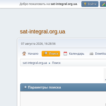
Добро пожаловать на
sat-integral.org.ua
.
Войти
sat-integral.org.ua
07 августа 2026, 16:28:56
Начало
Поиск
Календарь
Downlo
sat-integral.org.ua
Поиск
►
Параметры поиска