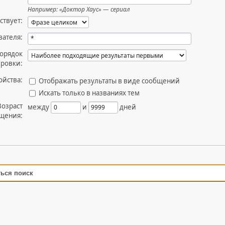
Например:
«Доктор Хаус» — сериал
ствует:
вателя:
орядок
ировки:
ойства:
Отображать результаты в виде сообщений
Искать только в названиях тем
Возраст
между
и
дней
щения:
ться поиск