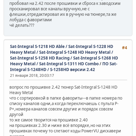
пробовал на 2.42 после прошивки и сброса к заводским
просканировал все каналы вручную,не с
флешки,отредактировал их в ручную на тюнере,та же
лобуда с фаворитами
чё делать???
Sat-Integral S-1218 HD Able / Sat-Integral S-1228 HD
#4
Heavy Metal / Sat-Integral S-1248 HD Heavy Metal /
Sat-Integral S-1258 HD Racing / Sat-Integral S-1268 HD
Heavy Metal / Sat-Integral S-1311 HD Combo
/
ПО Sat-
Integral S-1248HD / S-1258HD версии 2.42
21 января 2018, 20:03:17
вопрос по прошивке 2.42 тюнер Sat-Integral S-1248 HD
Heavy Metal
что с сортировкой в папке фавориты---в папке номера по
списку каналов одни,а когда переключаешь с пульта Р-
Р+,номера каналов совсем другие и порядок совсем
другой
то же самое творится на прошивке 2.40
на прошивках 2.30 и ниже всё впорядке,но на этих
прошивках почему то слетают коды РowerVU дискавери