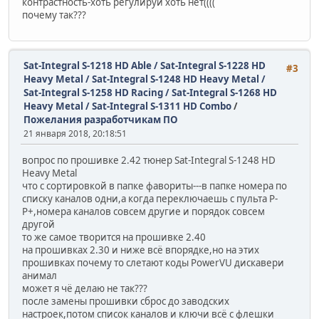
контрастность-хоть регулируй хоть нет((((
почему так???
Sat-Integral S-1218 HD Able / Sat-Integral S-1228 HD
#3
Heavy Metal / Sat-Integral S-1248 HD Heavy Metal /
Sat-Integral S-1258 HD Racing / Sat-Integral S-1268 HD
Heavy Metal / Sat-Integral S-1311 HD Combo
/
Пожелания разработчикам ПО
21 января 2018, 20:18:51
вопрос по прошивке 2.42 тюнер Sat-Integral S-1248 HD
Heavy Metal
что с сортировкой в папке фавориты---в папке номера по
списку каналов одни,а когда переключаешь с пульта Р-
Р+,номера каналов совсем другие и порядок совсем
другой
то же самое творится на прошивке 2.40
на прошивках 2.30 и ниже всё впорядке,но на этих
прошивках почему то слетают коды РowerVU дискавери
анимал
может я чё делаю не так???
после замены прошивки сброс до заводских
настроек,потом список каналов и ключи всё с флешки