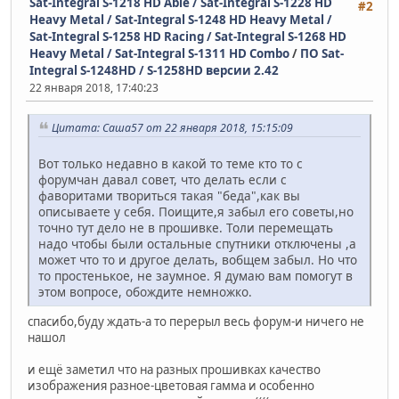
Sat-Integral S-1218 HD Able / Sat-Integral S-1228 HD
#2
Heavy Metal / Sat-Integral S-1248 HD Heavy Metal /
Sat-Integral S-1258 HD Racing / Sat-Integral S-1268 HD
Heavy Metal / Sat-Integral S-1311 HD Combo
/
ПО Sat-
Integral S-1248HD / S-1258HD версии 2.42
22 января 2018, 17:40:23
Цитата: Саша57 от 22 января 2018, 15:15:09
Вот только недавно в какой то теме кто то с
форумчан давал совет, что делать если с
фаворитами твориться такая "беда",как вы
описываете у себя. Поищите,я забыл его советы,но
точно тут дело не в прошивке. Толи перемещать
надо чтобы были остальные спутники отключены ,а
может что то и другое делать, вобщем забыл. Но что
то простенькое, не заумное. Я думаю вам помогут в
этом вопросе, обождите немножко.
спасибо,буду ждать-а то перерыл весь форум-и ничего не
нашол
и ещё заметил что на разных прошивках качество
изображения разное-цветовая гамма и особенно