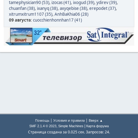
tamephysician90 (53)
,
izocas (41)
,
ixogud (39)
,
ydirev (39)
,
chuanfan (38)
,
ixanyq (38)
,
axyqebise (38)
,
erepodet (37)
,
xitrumxitrum1107 (35)
,
AnhBaKhia06 (28)
09 августа
:
cuocchienhonnhan17 (41)
|
|
Помощь
Условия и правила
Вверх ▲
,
|
SMF 2.1.4 © 2023
Simple Machines
Карта форума
Страница создана за 0.025 сек. Запросов: 24.