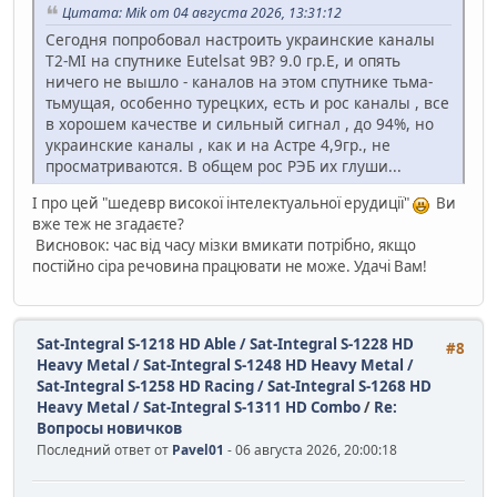
Цитата: Mik от 04 августа 2026, 13:31:12
Сегодня попробовал настроить украинские каналы
T2-MI на спутнике Eutelsat 9B? 9.0 гр.Е, и опять
ничего не вышло - каналов на этом спутнике тьма-
тьмущая, особенно турецких, есть и рос каналы , все
в хорошем качестве и сильный сигнал , до 94%, но
украинские каналы , как и на Астре 4,9гр., не
просматриваются. В общем рос РЭБ их глуши...
І про цей "шедевр високої інтелектуальної ерудиції"
Ви
вже теж не згадаєте?
Висновок: час від часу мізки вмикати потрібно, якщо
постійно сіра речовина працювати не може. Удачі Вам!
Sat-Integral S-1218 HD Able / Sat-Integral S-1228 HD
#8
Heavy Metal / Sat-Integral S-1248 HD Heavy Metal /
Sat-Integral S-1258 HD Racing / Sat-Integral S-1268 HD
Heavy Metal / Sat-Integral S-1311 HD Combo
/
Re:
Вопросы новичков
Последний ответ от
Pavel01
- 06 августа 2026, 20:00:18