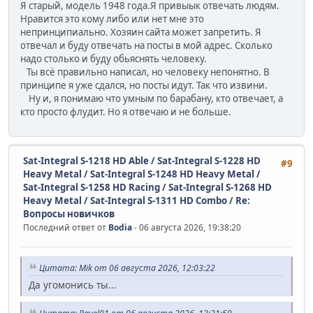
Я старый, модель 1948 года.Я привыык отвечать людям.
Нравится это кому либо или нет мне это
непринципиально. Хозяин сайта может запретить. Я
отвечал и буду отвечать на посты в мой адрес. Сколько
надо столько и буду обьяснять человеку.
Ты всё правильно написал, но человеку непонятно. В
принципе я уже сдался, но посты идут. Так что извини.
Ну и, я понимаю что умным по барабану, кто отвечает, а
кто просто флудит. Но я отвечаю и не больше.
Sat-Integral S-1218 HD Able / Sat-Integral S-1228 HD
#9
Heavy Metal / Sat-Integral S-1248 HD Heavy Metal /
Sat-Integral S-1258 HD Racing / Sat-Integral S-1268 HD
Heavy Metal / Sat-Integral S-1311 HD Combo
/
Re:
Вопросы новичков
Последний ответ от
Bodia
- 06 августа 2026, 19:38:20
Цитата: Mik от 06 августа 2026, 12:03:22
Да угомонись ты...