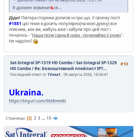
Цитата: Pavel01 от 06 августа 2026, 13:21:59
Я должен извинит
Ь
ся...
Діди!
Півтора сторінки дописів ні про що. У своєму пості
#1881
цієї теми я досить популярно(на мою думку) все
пояснив, але ви, мабуть вже і забули про цей пост і
почалось - "
Наша пісня гарна й нова - починаймо її знову
".
Не надоїло?
Sat-Integral SP-1319 HD Combo / Sat-Integral SP-1329
#10
HD Combo
/
Re: Безкоштовний плейлист IPT...
Последний ответ от
1Voxa1
- 06 августа 2026, 16:56:41
Ukraina.
https://tinyurl.com/96t8mm6t
2
3
...
10
Страницы
1