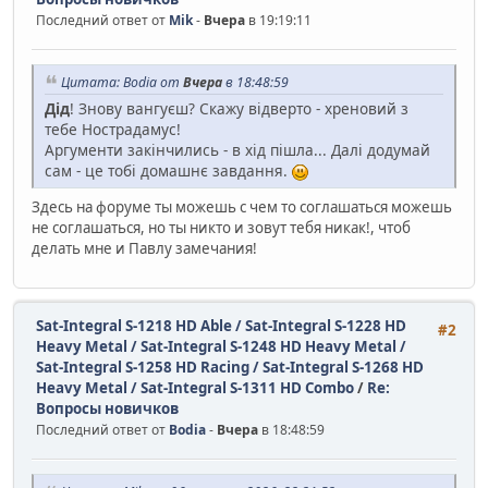
Последний ответ от
Mik
-
Вчера
в 19:19:11
Цитата: Bodia от
Вчера
в 18:48:59
Дід
! Знову вангуєш? Скажу відверто - хреновий з
тебе Нострадамус!
Аргументи закінчились - в хід пішла... Далі додумай
сам - це тобі домашнє завдання.
Здесь на форуме ты можешь с чем то соглашаться можешь
не соглашаться, но ты никто и зовут тебя никак!, чтоб
делать мне и Павлу замечания!
Sat-Integral S-1218 HD Able / Sat-Integral S-1228 HD
#2
Heavy Metal / Sat-Integral S-1248 HD Heavy Metal /
Sat-Integral S-1258 HD Racing / Sat-Integral S-1268 HD
Heavy Metal / Sat-Integral S-1311 HD Combo
/
Re:
Вопросы новичков
Последний ответ от
Bodia
-
Вчера
в 18:48:59