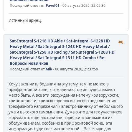
Последний ответ от
Pavel01
- 06 августа 2026, 22:05:36
Истинный ариец.
Sat-Integral S-1218 HD Able / Sat-Integral S-1228 HD
#6
Heavy Metal / Sat-Integral S-1248 HD Heavy Metal /
Sat-Integral S-1258 HD Racing / Sat-Integral S-1268 HD
Heavy Metal / Sat-Integral S-1311 HD Combo
/
Re:
Вопросы новичков
Последний ответ от
Mik
- 06 августа 2026, 21:37:59
Хочу закончить бодания на эту тему, тем не менее в
прифронтовой зоне, к сожалению, такие чудеса имеют
место быть. А все эти рассуждения на тему криворукости,
кривожопости, кривых тарелок и способа подключения
трехфазного напряжения к электрочайнику от небольшого
ума и высокого самомнения. Думаю,что для тех участников
форума кто еще настраивает тарелки и занимается их
обслуживанием, особенно в прифронтовой зоне, эта
информация будет весьма полезной... За четыре дня