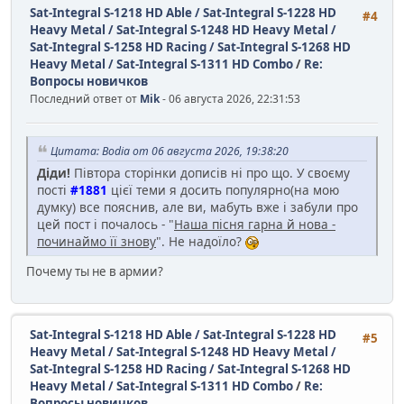
Sat-Integral S-1218 HD Able / Sat-Integral S-1228 HD
#4
Heavy Metal / Sat-Integral S-1248 HD Heavy Metal /
Sat-Integral S-1258 HD Racing / Sat-Integral S-1268 HD
Heavy Metal / Sat-Integral S-1311 HD Combo
/
Re:
Вопросы новичков
Последний ответ от
Mik
- 06 августа 2026, 22:31:53
Цитата: Bodia от 06 августа 2026, 19:38:20
Діди!
Півтора сторінки дописів ні про що. У своєму
пості
#1881
цієї теми я досить популярно(на мою
думку) все пояснив, але ви, мабуть вже і забули про
цей пост і почалось - "
Наша пісня гарна й нова -
починаймо її знову
". Не надоїло?
Почему ты не в армии?
Sat-Integral S-1218 HD Able / Sat-Integral S-1228 HD
#5
Heavy Metal / Sat-Integral S-1248 HD Heavy Metal /
Sat-Integral S-1258 HD Racing / Sat-Integral S-1268 HD
Heavy Metal / Sat-Integral S-1311 HD Combo
/
Re:
Вопросы новичков