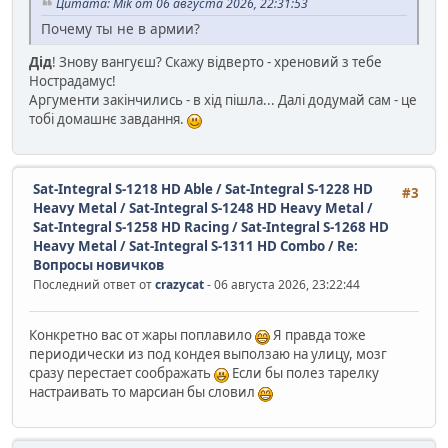
Цитата: Mik от 06 августа 2026, 22:31:53
Почему ты не в армии?
Дід
! Знову вангуєш? Скажу відверто - хреновий з тебе
Нострадамус!
Аргументи закінчились - в хід пішла... Далі додумай сам - це
тобі домашнє завдання.
Sat-Integral S-1218 HD Able / Sat-Integral S-1228 HD
#3
Heavy Metal / Sat-Integral S-1248 HD Heavy Metal /
Sat-Integral S-1258 HD Racing / Sat-Integral S-1268 HD
Heavy Metal / Sat-Integral S-1311 HD Combo
/
Re:
Вопросы новичков
Последний ответ от
crazycat
- 06 августа 2026, 23:22:44
Конкретно вас от жары поплавило
Я правда тоже
периодически из под кондея выползаю на улицу, мозг
сразу перестает соображать
Если бы полез тарелку
настраивать то марсиан бы словил