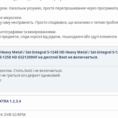
ором. Наскільки розумію, просте перепрошивання через програматор
х мікросхем.
 саму несправність. Просто сподівався, що можливо є типові пробле
фотографіями та вимірюваннями.
 предмети, сліди корозії від рідини, пошкоджені або здуті елементи
D Heavy Metal / Sat-Integral S-1248 HD Heavy Metal / Sat-Integral S-
l S-1258 HD GS21200HF на дисплеї Boot не включається.
ктом. Стоїть boot і не включається.
у не гріється хоч дефект однаковий.
ю
XTRA 1.2,3,4
3/4; DVB-S2/8PSK