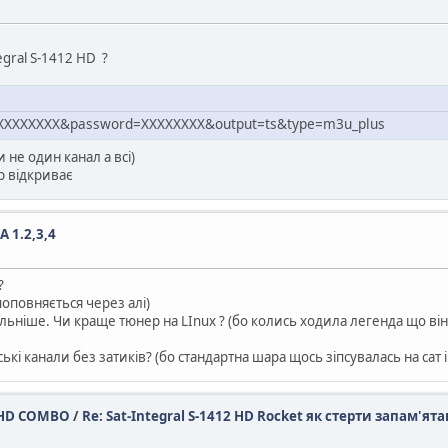
egral S-1412 HD ?
XXXXXXXXXXX&password=XXXXXXXX&output=ts&type=m3u_plus
 не один канал а всі)
р відкриває
 1.2,3,4
?
оповняється через алі)
більніше. Чи краще тюнер на LInux ? (бо колись ходила легенда що ві
і канали без затиків? (бо стандартна шара щось зіпсувалась на сат і
32 HD COMBO
/
Re: Sat-Integral S-1412 HD Rocket як стерти запам'ята