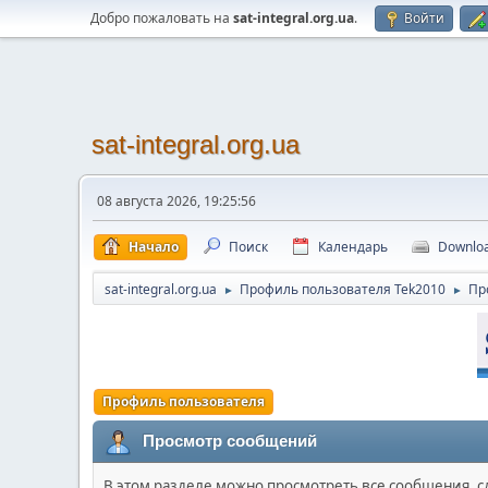
Добро пожаловать на
sat-integral.org.ua
.
Войти
sat-integral.org.ua
08 августа 2026, 19:25:56
Начало
Поиск
Календарь
Downlo
sat-integral.org.ua
Профиль пользователя Tek2010
Пр
►
►
Профиль пользователя
Просмотр сообщений
В этом разделе можно просмотреть все сообщения, 