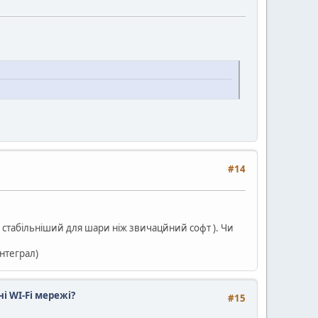
#14
н стабільніший для шари ніж звичацйний софт ). Чи
нтеграл)
ні WI-Fi мережі?
#15