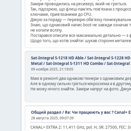
Заміри проводились на ресивері, який не гріється.
Так, підозрюю, що флеш-пам'ять пов'язана з процес
ключами, прив'язаними до CPU.
Дякую за пораду — перевірю обв'язку понижувальни
Знаю, що однаковий напис boot не завжди означає ту
не копати всліпу.
Постарався описати все максимально детально — з 
Щодо того, що хотів знайти: шукав сторонні металеві
Sat-Integral S-1218 HD Able / Sat-Integral S-1228 H
Metal / Sat-Integral S-1311 HD Combo
/
Sat-Integra
09 ноября 2025, 21:19:05
Маю в ремонті два однакові тюнери з однаковим дефе
Але в одному сильно гріється мікросхема а в другом
Не можу нічого знайти. Заміри напруг на фото. Дяку
Общий раздел
/
Re: Чи працюють у вас ? Canal+ E
28 августа 2025, 09:07:39
CANAL+ EXTRA 2: 11,411 GHz, pol. H, SR: 27500, FEC: 