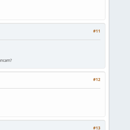
#11
Funcam?
#12
#13