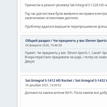
Принесли в ремонт ресивер Sat-Integral S-1228 HD на
Під час діагностики були виявлені несправні електрол
засвіченими сегментами дисплея.
Проблему вдалося вирішити перепрошивкою флеш-па
Общий раздел
/
Чи працюють у вас Eleven Sports 1
04 февраля 2026, 10:46:58
Привіт. Чи працюють у вас Eleven Sports 1, Canal+ Spor
Вчора перестало працювати на шарі, і тепер не знаю
Дякую
Sat-Integral S-1412 HD Rocket / Sat-Integral S-14
30 декабря 2025, 14:39:52
Допомогла заміна антени Wi-Fi. Після заміни все добр