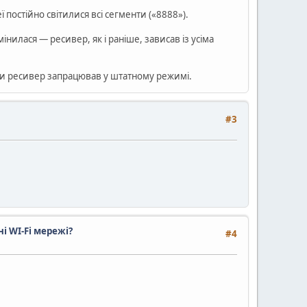
постійно світилися всі сегменти («8888»).
інилася — ресивер, як і раніше, зависав із усіма
и ресивер запрацював у штатному режимі.
#3
ні WI-Fi мережі?
#4