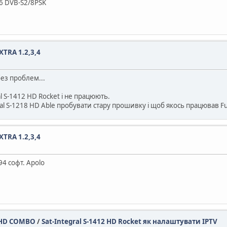
5/6 DVB-S2/8PSK
XTRA 1.2,3,4
без проблем...
 S-1412 HD Rocket і не працюють.
gral S-1218 HD Able пробувати стару прошивку і щоб якось працював 
XTRA 1.2,3,4
94 софт. Apolo
32 HD COMBO
/
Sat-Integral S-1412 HD Rocket як налаштувати IPTV