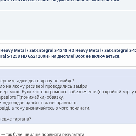
D Heavy Metal / Sat-Integral S-1248 HD Heavy Metal / Sat-Integral S-
egral S-1258 HD GS21200HF на дисплеї Boot не включається.
першим, адже два відразу не вийде?
ло на якому ресивері проводились заміри.
ивері може бути зліт програмного забезпечення(по крайній мірі у 
еревірте її(понижайки) обвязку.
 відповідає одній і ті ж несправності.
віді, а тому визначайтесь з чого починати.
 невже таргана?
— так буде швидше порівняти результати.