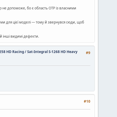
 не допоможе, бо є область OTP із власними
ми для цієї моделі — тому й звернувся сюди, щоб
 й інші видимі дефекти.
1258 HD Racing / Sat-Integral S-1268 HD Heavy
#9
#10