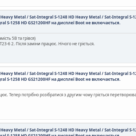
D Heavy Metal / Sat-Integral S-1248 HD Heavy Metal / Sat-Integral S-
egral S-1258 HD GS21200HF на дисплеї Boot не включається.
ість 5В та грівся)
-6 2. Після заміни працює. Нічого не гріється.
D Heavy Metal / Sat-Integral S-1248 HD Heavy Metal / Sat-Integral S-
egral S-1258 HD GS21200HF на дисплеї Boot не включається.
є. Тепер потрібно розібратися з другим чому гріється перетворюва
D Heavy Metal / Sat-Integral S-1248 HD Heavy Metal / Sat-Integral S-
egral S-1258 HD GS21200HF на дисплеї Boot не включається.