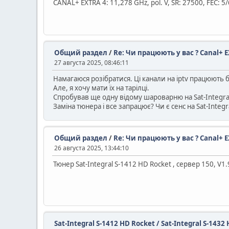
CANAL+ EXTRA 4: 11,278 GHz, pol. V, SR: 27500, FEC: 
Общий раздел
/
Re: Чи працюють у вас ? Canal+ E
27 августа 2025, 08:46:11
Намагаюся розібратися. Ці канали на iptv працюють 
Але, я хочу мати їх на тарілці.
Спробував ще одну відому шароварню на Sat-Integral
Заміна тюнера і все запрацює? Чи є сенс на Sat-Inte
Общий раздел
/
Re: Чи працюють у вас ? Canal+ E
26 августа 2025, 13:44:10
Тюнер Sat-Integral S-1412 HD Rocket , сервер 150, V1.
Sat-Integral S-1412 HD Rocket / Sat-Integral S-14