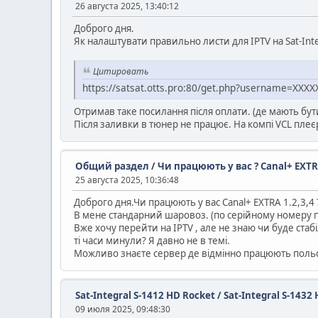
26 августа 2025, 13:40:12
Доброго дня.
Як налаштувати правильно листи для IPTV на Sat-Int
Цитировать
https://satsat.otts.pro:80/get.php?username=X
Отримав таке посилання після оплати. (де мають бути
Після заливки в тюнер не працює. На компі VCL плеє
Общий раздел
/
Чи працюють у вас ? Canal+ EXTRA
25 августа 2025, 10:36:48
Доброго дня.Чи працюють у вас Canal+ EXTRA 1.2,3,4 
В мене стандарний шаровоз. (по серійному номеру п
Вже хочу перейти на IPTV , але не знаю чи буде ста
ті часи минули? Я давно не в темі.
Можливо знаєте сервер де відмінно працюють польськ
Sat-Integral S-1412 HD Rocket / Sat-Integral S-14
09 июля 2025, 09:48:30