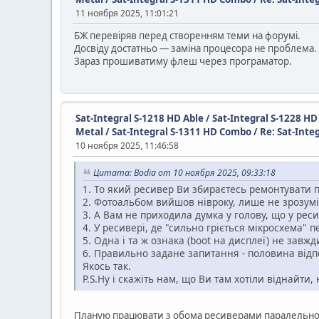
11 ноября 2025, 11:01:21
БЖ перевіряв перед створенням теми на форумі.
Досвіду достатньо — заміна процесора не проблема.
Зараз прошиватиму флеш через програматор.
Sat-Integral S-1218 HD Able / Sat-Integral S-1228 H
Metal / Sat-Integral S-1311 HD Combo
/
Re: Sat-Int
10 ноября 2025, 11:46:58
Цитата: Bodia от 10 ноября 2025, 09:33:18
1. То який ресивер Ви збираєтесь ремонтувати 
2. Фотоальбом вийшов нівроку, лише не зрозумі
3. А Вам не приходила думка у голову, що у рес
4. У ресивері, де "сильно гріється мікросхема" п
5. Одна і та ж ознака (boot на дисплеї) не завжди
6. Правильно задане запитання - половина відпо
Якось так.
P.S.Ну і скажіть нам, що Ви там хотіли віднайти,
Планую працювати з обома ресиверами паралельно 