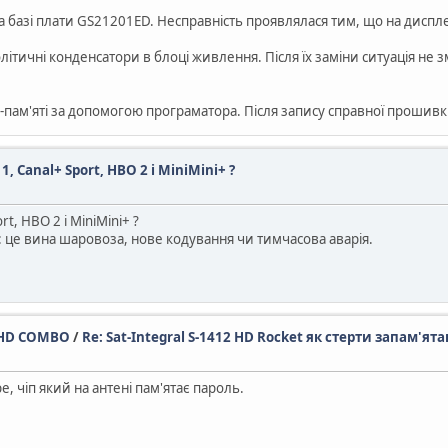
 базі плати GS21201ED. Несправність проявлялася тим, що на дисплеї 
ітичні конденсатори в блоці живлення. Після їх заміни ситуація не зм
м'яті за допомогою програматора. Після запису справної прошивк
, Canal+ Sport, HBO 2 i MiniMini+ ?
t, HBO 2 i MiniMini+ ?
: це вина шаровоза, нове кодування чи тимчасова аварія.
32 HD COMBO
/
Re: Sat-Integral S-1412 HD Rocket як стерти запам'ята
е, чіп який на антені пам'ятає пароль.