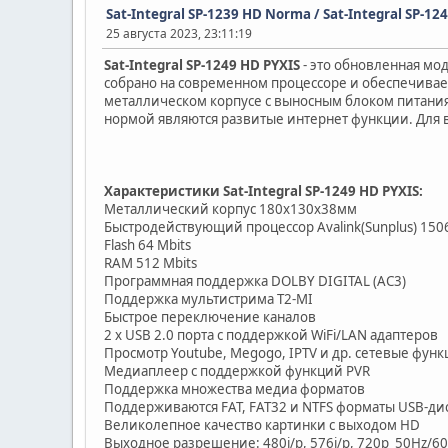
Sat-Integral SP-1239 HD Norma / Sat-Integral SP-12
25 августа 2023, 23:11:19
Sat-Integral SP-1249 HD PYXIS
- это обновленная мо
собрано на современном процессоре и обеспечивает
металлическом корпусе с выносным блоком питания
нормой являются развитые интернет функции. Для в
Характеристики Sat-Integral SP-1249 HD PYXIS:
Металлический корпус 180x130x38мм
Быстродействующий процессор Avalink(Sunplus) 15
Flash 64 Mbits
RAM 512 Mbits
Программная поддержка DOLBY DIGITAL (AC3)
Поддержка мультистрима T2-MI
Быстрое переключение каналов
2 х USB 2.0 порта с поддержкой WiFi/LAN адаптеров
Просмотр Youtube, Megogo, IPTV и др. сетевые фун
Медиаплеер с поддержкой функций PVR
Поддержка множества медиа форматов
Поддерживаются FAT, FAT32 и NTFS форматы USB-ди
Великолепное качество картинки с выходом HD
Выходное разрешение: 480i/p, 576i/p, 720p_50Hz/60