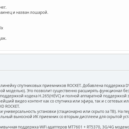
нег.
краинец и назван лошарой.
lx
даж.
 линейку спутниковых приемников ROCKET. Добавлена поддержка DV
овой моделью). Это позволит существенно расширять функционал бе
оддержкой кодека H.265(HEVC) и полной аппаратной поддержкой звука 
ший видео контент как со спутника или эфира, так и с сетевых ил
HD ROCKET.
и универсальность установки (стационарно или скрыто за ТВ). На п
тельный выносной ИК приемник со вторым дисплеем для скрытой уст
 привычная поддержка WiFi адаптеров MT7601 + RT5370, 3G/4G модем