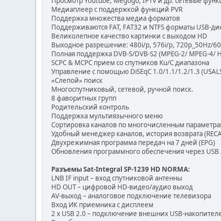
Просмотр Youtube, Megogo, IPTV и др. сетевые фун
Медиаплеер с поддержкой функций PVR
Поддержка множества медиа форматов
Поддерживаются FAT, FAT32 и NTFS форматы USB-ди
Великолепное качество картинки с выходом HD
Выходное разрешение: 480i/p, 576i/p, 720p_50Hz/60
Полная поддержка DVB-S/DVB-S2 (MPEG-2/ MPEG-4/ H
SCPC & MCPC прием со спутников Ku/C диапазона
Управление с помощью DiSEqC 1.0/1.1/1.2/1.3 (USALS
«Слепой» поиск
Многоспутниковый, сетевой, ручной поиск.
8 фаворитных групп
Родительский контроль
Поддержка мультиязычного меню
Сортировка каналов по многочисленным параметр
Удобный менеджер каналов, история возврата (RECA
Двухрежимная программа передач на 7 дней (EPG)
Обновления программного обеспечения через USB 
Разъемы Sat-Integral SP-1239 HD NORMA:
LNB IF input – вход спутниковой антенны
HD OUT – цифровой HD-видео/аудио выход
AV-выход – аналоговое подключение телевизора
Вход ИК приемника с дисплеем
2 х USB 2.0 – подключение внешних USB-накопителе