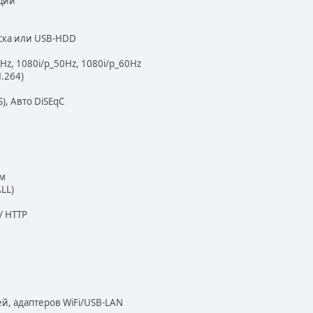
кции
ска или USB-HDD
Hz, 1080i/p_50Hz, 1080i/p_60Hz
.264)
), Авто DiSEqC
ам
LL)
/ HTTP
й, адаптеров WiFi/USB-LAN