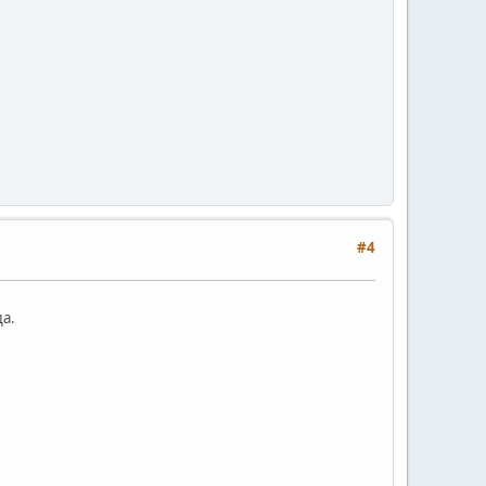
#4
а.