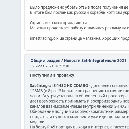
Было предложено убрать отзыв после получения де
В итоге был послан как русский корабль,хотя сам у
Скрины и ссылки прилагаются.
Магазин продолжает работу оплачивая рекламу на o
innettrading.olx.ua страница магазина. Хороших про
Общий раздел
/
Новости Sat-Integral июль 2021
09 июля 2021, 16:57:30
Поступили в продажу
Sat-Integral S-1432 HD COMBO
- дополняет старшую
128MB (в 8 раз!!! больше по сравнению со спутник
части. Внутри установлен обновленный процессор с п
дает возможность принимать и воспроизводить новей
каналов взаимозаменяемы внутри линейки S-14X2 
Обновление получил и корпус - компактный размер 
порт, а если нужно, в комплекте уже идет дополни
модели.
На борту RJ45 порт для выхода в интернет, а также