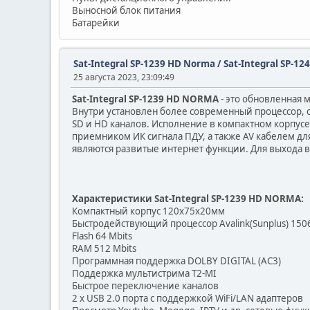
Выносной блок питания
Батарейки
Sat-Integral SP-1239 HD Norma / Sat-Integral SP-12
25 августа 2023, 23:09:49
Sat-Integral SP-1239 HD NORMA
- это обновленная 
Внутри установлен более современный процессор, 
SD и HD каналов. Исполнение в компактном корпу
приемником ИК сигнала ПДУ, а также AV кабелем дл
являются развитые интернет функции. Для выхода в
Характеристики Sat-Integral SP-1239 HD NORMA:
Компактный корпус 120x75x20мм
Быстродействующий процессор Avalink(Sunplus) 15
Flash 64 Mbits
RAM 512 Mbits
Программная поддержка DOLBY DIGITAL (AC3)
Поддержка мультистрима T2-MI
Быстрое переключение каналов
2 х USB 2.0 порта с поддержкой WiFi/LAN адаптеров