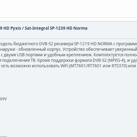
49 HD Pyxis
/
Sat-Integral SP-1239 HD Norma
модель бюджетного DVB-S2 ресивера SP-1219 HD NORMA с программн
снаружи - обновленный корпус. Устройство обеспечивает уверенный
се с двумя USB портами и удобным креплением. Комплектуется пол
я подключения ТВ. Кроме поддержки формата DVB-S2 (MPEG-4), и у
 сеть возможно использовать WiFi (MT7601/RT7601 или RT5370) или
06HV