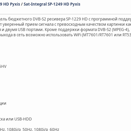
49 HD Pyxis
/
Sat-Integral SP-1249 HD Pyxis
дель бюджетного DVB-S2 ресивера SP-1229 HD с программной поддер
 уверенный прием сигнала с превосходным качеством картинки как
 и двумя USB портами. Кроме поддержки формата DVB-S2 (MPEG-4),
ыхода в сеть возможно использовать WiFi (MT7601/RT7601 или RT53
06HV
кции
ска или USB-HDD
Hz, 1080i/p_50Hz, 1080i/p_60Hz