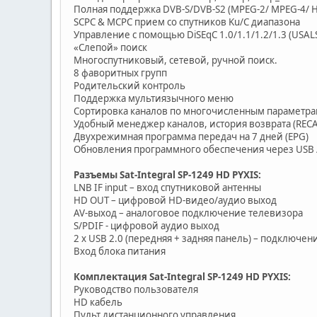
Полная поддержка DVB-S/DVB-S2 (MPEG-2/ MPEG-4/ H
SCPC & MCPC прием со спутников Ku/C диапазона
Управление с помощью DiSEqC 1.0/1.1/1.2/1.3 (USALS
«Слепой» поиск
Многоспутниковый, сетевой, ручной поиск.
8 фаворитных групп
Родительский контроль
Поддержка мультиязычного меню
Сортировка каналов по многочисленным параметр
Удобный менеджер каналов, история возврата (RECA
Двухрежимная программа передач на 7 дней (EPG)
Обновления программного обеспечения через USB 
Разъемы Sat-Integral SP-1249 HD PYXIS:
LNB IF input – вход спутниковой антенны
HD OUT – цифровой HD-видео/аудио выход
AV-выход – аналоговое подключение телевизора
S/PDIF - цифровой аудио выход
2 х USB 2.0 (передняя + задняя панель) – подключе
Вход блока питания
Комплектация Sat-Integral SP-1249 HD PYXIS:
Руководство пользователя
HD кабель
Пульт дистанционного управления