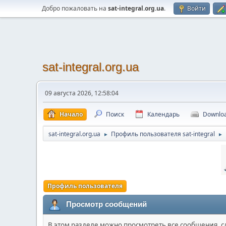
Добро пожаловать на
sat-integral.org.ua
.
Войти
sat-integral.org.ua
09 августа 2026, 12:58:04
Начало
Поиск
Календарь
Downlo
sat-integral.org.ua
Профиль пользователя sat-integral
►
►
Профиль пользователя
Просмотр сообщений
В этом разделе можно просмотреть все сообщения, 