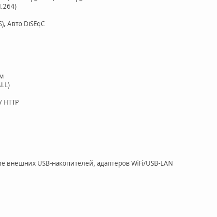
.264)
), Авто DiSEqC
ам
LL)
/ HTTP
ние внешних USB-накопителей, адаптеров WiFi/USB-LAN