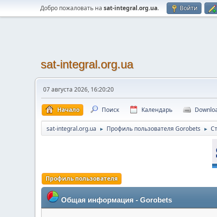
Добро пожаловать на
sat-integral.org.ua
.
Войти
sat-integral.org.ua
07 августа 2026, 16:20:20
Начало
Поиск
Календарь
Downlo
sat-integral.org.ua
Профиль пользователя Gorobets
С
►
►
Профиль пользователя
Общая информация - Gorobets