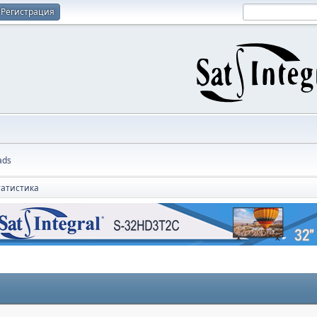
Регистрация
ads
татистика