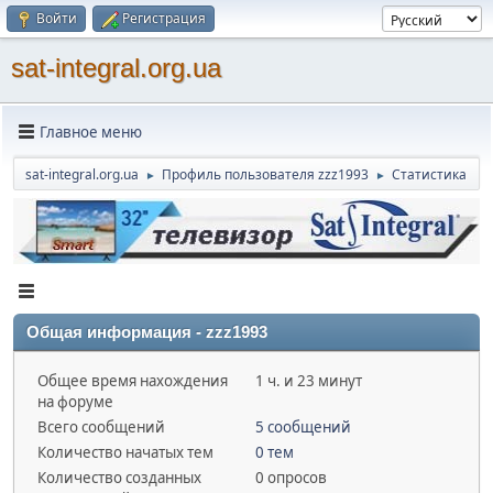
Войти
Регистрация
sat-integral.org.ua
Главное меню
sat-integral.org.ua
Профиль пользователя zzz1993
Статистика
►
►
Общая информация - zzz1993
Общее время нахождения
1 ч. и 23 минут
на форуме
Всего сообщений
5 сообщений
Количество начатых тем
0 тем
Количество созданных
0 опросов