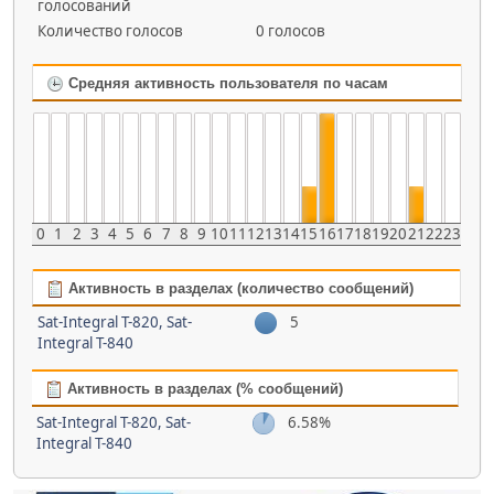
голосований
Количество голосов
0 голосов
Средняя активность пользователя по часам
0
1
2
3
4
5
6
7
8
9
10
11
12
13
14
15
16
17
18
19
20
21
22
23
Активность в разделах (количество сообщений)
Sat-Integral T-820, Sat-
5
Integral T-840
Активность в разделах (% сообщений)
Sat-Integral T-820, Sat-
6.58%
Integral T-840