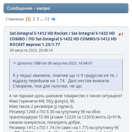
Сообщения - vampo
2
3
...
12
Страницы
1
Sat-Integral S-1412 HD Rocket / Sat-Integral S-1432 HD
#1
COMBO
/
ПО Sat-Integral S-1432 HD COMBO/S-1412 HD
ROCKET версии 1.23/1.77
09 августа 2023, 20:48:14
Цитата: OВВ от 06 августа 2023, 16:44:01
Я у перші хвилини, помітив що із 9 градусом не те, і
відразу перейшов на 1.74. Далі нестав вникати.
Створили, тіки для галочки, чи що.
А чи підкаже щось шановне товариство з такою ситуацією?
Маю Горинича 4W, 5E(у фокусі), 9E.
Маю також 2 ресивери (у підписі).
Ресивер 1268 з ПО 3.30 на супутнику 9E на обох
транспондерах Т2-МІ (а саме 12226 та 12303) якість Q=91%,
канали скануються, показують добре.
Ресивер 1412 з ПО 1.74 (те саме і на 1.77) на супутнику 9E