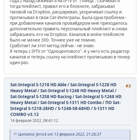
Года 2 назад сиживал я на IPTV от "Глянца". Скачивал я
тогда плейлист, правил его в блокноте, забрасывал
таковой на Dropbox, расшаривал, укорачивал ссылку и
прописывал в свои Сат-Интегралы. Была одна проблема -
при добавлении каналов провайдером мне приходилось
дополнительно править персональный плейлист и снова
забрасывать его на Dropbox. Каналов в моём плейлисте
было не менее 300. Точнее уже не помню.
Сработает ли этот метод сейчас - не знаю.
Я теперь с IPTV от "Одноцентового". А у него есть редактор
каналов и теперь ссылку на плейлист прописываю в тюнер
один раз.
Sat-Integral S-1218 HD Able / Sat-Integral S-1228 HD
#3
Heavy Metal / Sat-Integral S-1248 HD Heavy Metal /
Sat-Integral S-1258 HD Racing / Sat-Integral S-1268 HD
Heavy Metal / Sat-Integral S-1311 HD Combo
/
ПО Sat-
Integral S-1218-28HD / S-1248-58-68HD / S-1311 HD
COMBO v3.12
14 февраля 2022, 08:41:12
Цитата: Jerrick от 13 февраля 2022, 21:26:37