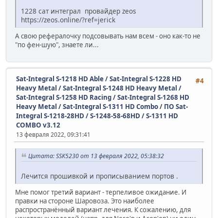
1228 сат интеграл провайдер zeos
https://zeos.online/?ref=jerick
А свою рефералочку подсовывать нам всем - оно как-то не
"по фен-шую", знаете ли...
Sat-Integral S-1218 HD Able / Sat-Integral S-1228 HD
#4
Heavy Metal / Sat-Integral S-1248 HD Heavy Metal /
Sat-Integral S-1258 HD Racing / Sat-Integral S-1268 HD
Heavy Metal / Sat-Integral S-1311 HD Combo
/
ПО Sat-
Integral S-1218-28HD / S-1248-58-68HD / S-1311 HD
COMBO v3.12
13 февраля 2022, 09:31:41
Цитата: SSK5230 от 13 февраля 2022, 05:38:32
Лечится прошивкой и прописыванием портов .
Мне помог третий вариант - терпеливое ожидание. И
правки на стороне Шаровоза. Это наиболее
распространённый вариант лечения. К сожалению, для