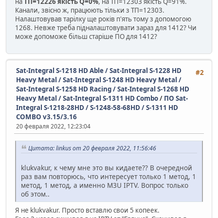
на
ТП=12226 якість Q=0%
, на ТП=12303 якість Q=91%.
Канали, звісно ж, працюють тільки з ТП=12303.
Налаштовував тарілку ще років п'ять тому з допомогою
1268. Невже треба підналаштовувати зараз для 1412? Чи
може допоможе більш старіше ПО для 1412?
Sat-Integral S-1218 HD Able / Sat-Integral S-1228 HD
#2
Heavy Metal / Sat-Integral S-1248 HD Heavy Metal /
Sat-Integral S-1258 HD Racing / Sat-Integral S-1268 HD
Heavy Metal / Sat-Integral S-1311 HD Combo
/
ПО Sat-
Integral S-1218-28HD / S-1248-58-68HD / S-1311 HD
COMBO v3.15/3.16
20 февраля 2022, 12:23:04
Цитата: linkus от 20 февраля 2022, 11:56:46
klukvakur, к чему мне это вы кидаете?? В очередной
раз вам повторюсь, что интересует только 1 метод, 1
метод, 1 метод, а именно M3U IPTV. Вопрос только
об этом..
Я не klukvakur. Просто вставлю свои 5 копеек.