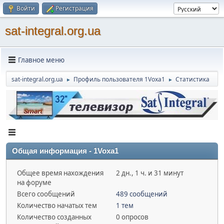
Войти
Регистрация
sat-integral.org.ua
Главное меню
sat-integral.org.ua
Профиль пользователя 1Voxa1
Статистика
►
►
Общая информация - 1Voxa1
Общее время нахождения
2 дн., 1 ч. и 31 минут
на форуме
Всего сообщений
489 сообщений
Количество начатых тем
1 тем
Количество созданных
0 опросов