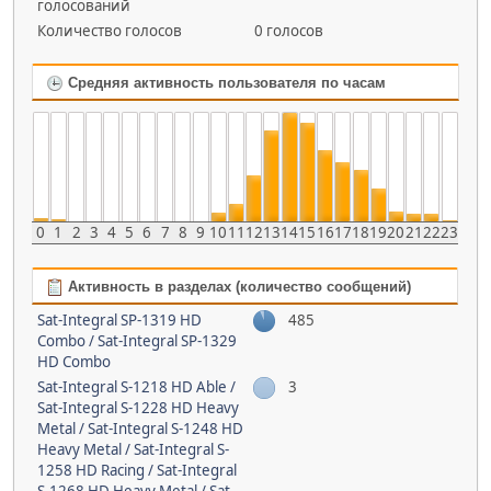
голосований
Количество голосов
0 голосов
Средняя активность пользователя по часам
0
1
2
3
4
5
6
7
8
9
10
11
12
13
14
15
16
17
18
19
20
21
22
23
Активность в разделах (количество сообщений)
Sat-Integral SP-1319 HD
485
Combo / Sat-Integral SP-1329
HD Combo
Sat-Integral S-1218 HD Able /
3
Sat-Integral S-1228 HD Heavy
Metal / Sat-Integral S-1248 HD
Heavy Metal / Sat-Integral S-
1258 HD Racing / Sat-Integral