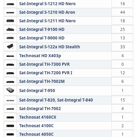
Sat-Integral S-1212 HD Nero
16
Sat-Integral S-1210 HD Aron
44
Sat-Integral S-1211 HD Nero
18
Sat-Integral T-9100 HD
25
Sat-Integral T-9000 HD
13
Sat-Integral S-122x HD Stealth
33
Technosat HD X403p
4
Sat-Integral TH-7300 PVR
0
Sat-Integral TH-7200 PVR I
12
Sat-Integral TH-7002M
6
Sat-Integral T-950
1
Sat-Integral T-820, Sat-Integral T-840
15
Sat-Integral TH-7002
4
Technosat 4160CX
1
Technosat 4100C
2
Technosat 4050C
1