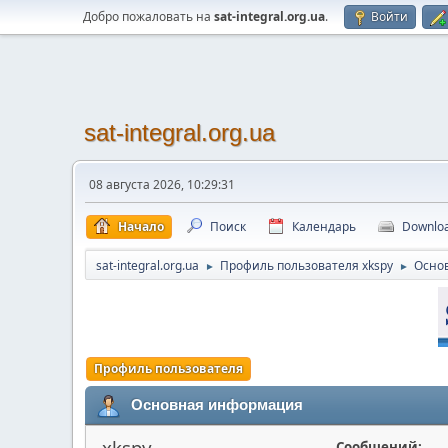
Добро пожаловать на
sat-integral.org.ua
.
Войти
sat-integral.org.ua
08 августа 2026, 10:29:31
Начало
Поиск
Календарь
Downlo
sat-integral.org.ua
Профиль пользователя xkspy
Осно
►
►
Профиль пользователя
Основная информация
xkspy
Сообщений: