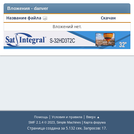
Вложения - danver
Название файла
Скачан
Вложений нет.
|
|
Помощь
Условия и правила
Вверх ▲
,
|
SMF 2.1.4 © 2023
Simple Machines
Карта форума
Страница создана за 5.132 сек. Запросов: 17.