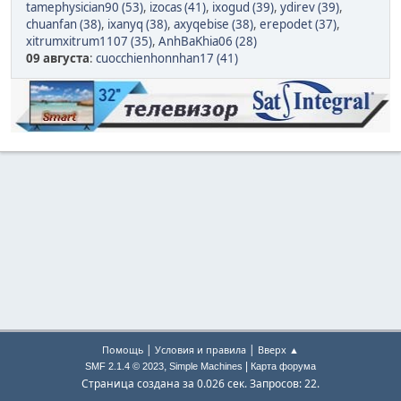
tamephysician90 (53)
,
izocas (41)
,
ixogud (39)
,
ydirev (39)
,
chuanfan (38)
,
ixanyq (38)
,
axyqebise (38)
,
erepodet (37)
,
xitrumxitrum1107 (35)
,
AnhBaKhia06 (28)
09 августа
:
cuocchienhonnhan17 (41)
|
|
Помощь
Условия и правила
Вверх ▲
,
|
SMF 2.1.4 © 2023
Simple Machines
Карта форума
Страница создана за 0.026 сек. Запросов: 22.