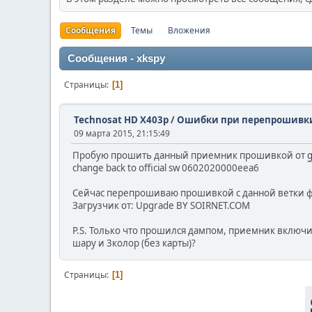
Сообщения
Темы
Вложения
Сообщения - xkspy
Страницы
1
Technosat HD X403p
/
Ошибки при перепрошивки 
09 марта 2015, 21:15:49
Пробую прошить данный приемник прошивкой от
g
change back to official sw 0602020000eea6
Сейчас перепрошиваю прошивкой с данной ветки ф
Загрузчик от: Upgrade BY SOIRNET.COM
P.S. Только что прошился дампом, приемник включи
шару и 3колор (без карты)?
Страницы
1