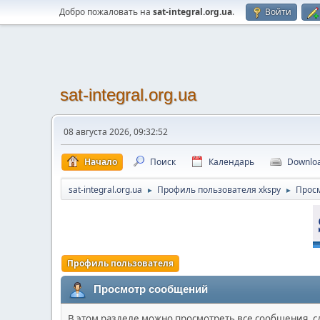
Добро пожаловать на
sat-integral.org.ua
.
Войти
sat-integral.org.ua
08 августа 2026, 09:32:52
Начало
Поиск
Календарь
Downlo
sat-integral.org.ua
Профиль пользователя xkspy
Прос
►
►
Профиль пользователя
Просмотр сообщений
В этом разделе можно просмотреть все сообщения, 