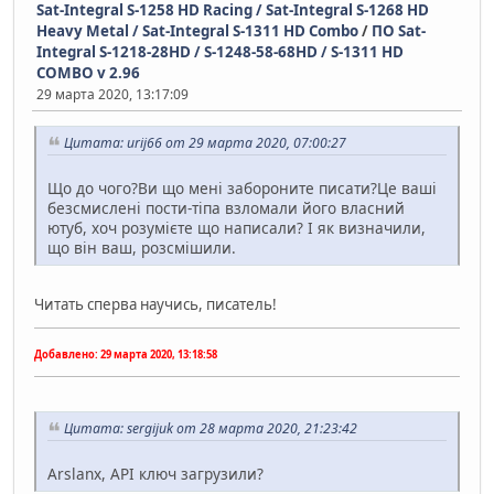
Sat-Integral S-1258 HD Racing / Sat-Integral S-1268 HD
Heavy Metal / Sat-Integral S-1311 HD Combo
/
ПО Sat-
Integral S-1218-28HD / S-1248-58-68HD / S-1311 HD
COMBO v 2.96
29 марта 2020, 13:17:09
Цитата: urij66 от 29 марта 2020, 07:00:27
Що до чого?Ви що мені забороните писати?Це ваші
безсмислені пости-тіпа взломали його власний
ютуб, хоч розумієте що написали? І як визначили,
що він ваш, розсмішили.
Читать сперва научись, писатель!
Добавлено:
29 марта 2020, 13:18:58
Цитата: sergijuk от 28 марта 2020, 21:23:42
Arslanx, API ключ загрузили?