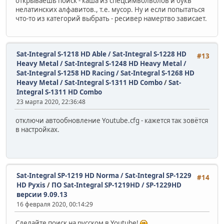
открываешь поиск - каша из спецсимволволов и букв
нелатинских алфавитов., т.е. мусор. Ну и если попытаться
что-то из категорий выбрать - ресивер намертво зависает.
Sat-Integral S-1218 HD Able / Sat-Integral S-1228 HD
#13
Heavy Metal / Sat-Integral S-1248 HD Heavy Metal /
Sat-Integral S-1258 HD Racing / Sat-Integral S-1268 HD
Heavy Metal / Sat-Integral S-1311 HD Combo
/
Sat-
Integral S-1311 HD Combo
23 марта 2020, 22:36:48
отключи автообновление Youtube.cfg - кажется так зовётся
в настройках.
Sat-Integral SP-1219 HD Norma / Sat-Integral SP-1229
#14
HD Pyxis
/
ПО Sat-Integral SP-1219HD / SP-1229HD
версии 9.09.13
16 февраля 2020, 00:14:29
Сделайте поиск на русском в Youtube!