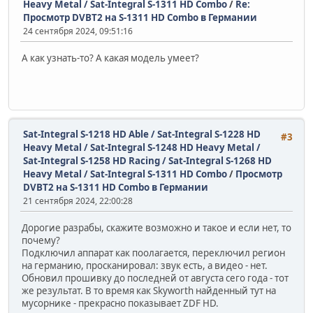
Heavy Metal / Sat-Integral S-1311 HD Combo
/
Re:
Просмотр DVBT2 на S-1311 HD Combo в Германии
24 сентября 2024, 09:51:16
А как узнать-то? А какая модель умеет?
Sat-Integral S-1218 HD Able / Sat-Integral S-1228 HD
#3
Heavy Metal / Sat-Integral S-1248 HD Heavy Metal /
Sat-Integral S-1258 HD Racing / Sat-Integral S-1268 HD
Heavy Metal / Sat-Integral S-1311 HD Combo
/
Просмотр
DVBT2 на S-1311 HD Combo в Германии
21 сентября 2024, 22:00:28
Дорогие разрабы, скажите возможно и такое и если нет, то
почему?
Подключил аппарат как поолагается, переключил регион
на германию, просканировал: звук есть, а видео - нет.
Обновил прошивку до последней от августа сего года - тот
же результат. В то время как Skyworth найденный тут на
мусорнике - прекрасно показывает ZDF HD.