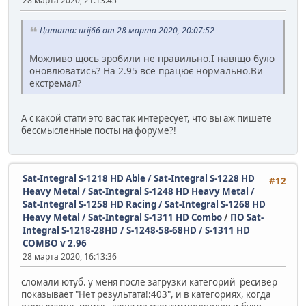
28 марта 2020, 21:13:45
Цитата: urij66 от 28 марта 2020, 20:07:52
Можливо щось зробили не правильно.І навіщо було
оновлюватись? На 2.95 все працює нормально.Ви
екстремал?
А с какой стати это вас так интересует, что вы аж пишете
бессмысленные посты на форуме?!
Sat-Integral S-1218 HD Able / Sat-Integral S-1228 HD
#12
Heavy Metal / Sat-Integral S-1248 HD Heavy Metal /
Sat-Integral S-1258 HD Racing / Sat-Integral S-1268 HD
Heavy Metal / Sat-Integral S-1311 HD Combo
/
ПО Sat-
Integral S-1218-28HD / S-1248-58-68HD / S-1311 HD
COMBO v 2.96
28 марта 2020, 16:13:36
сломали ютуб. у меня после загрузки категорий ресивер
показывает "Нет результата!:403", и в категориях, когда