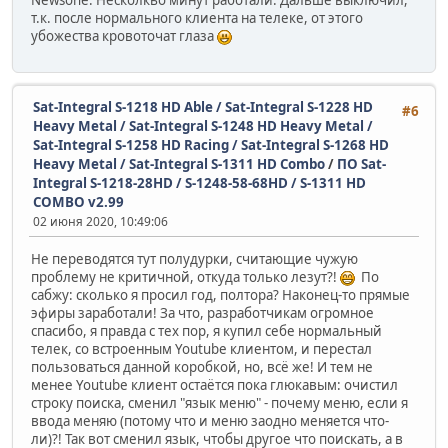
Newsone. Несколкьо минут работали. Дальше выключил,
т.к. после нормального клиента на телеке, от этого
убожества кровоточат глаза
Sat-Integral S-1218 HD Able / Sat-Integral S-1228 HD
#6
Heavy Metal / Sat-Integral S-1248 HD Heavy Metal /
Sat-Integral S-1258 HD Racing / Sat-Integral S-1268 HD
Heavy Metal / Sat-Integral S-1311 HD Combo
/
ПО Sat-
Integral S-1218-28HD / S-1248-58-68HD / S-1311 HD
COMBO v2.99
02 июня 2020, 10:49:06
Не переводятся тут полудурки, считающие чужую
проблему не критичной, откуда только лезут?!
По
сабжу: сколько я просил год, полтора? Наконец-то прямые
эфиры заработали! За что, разработчикам огромное
спасибо, я правда с тех пор, я купил себе нормальный
телек, со встроенным Youtube клиентом, и перестал
пользоваться данной коробкой, но, всё же! И тем не
менее Youtube клиент остаётся пока глюкавым: очистил
строку поиска, сменил "язык меню" - почему меню, если я
ввода меняю (потому что и меню заодно меняется что-
ли)?! Так вот сменил язык, чтобы другое что поискать, а в