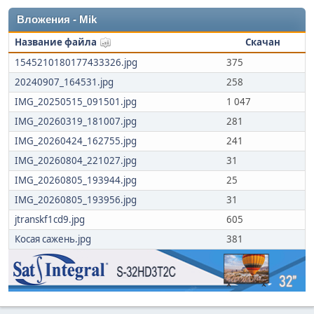
Вложения - Mik
Название файла
Скачан
1545210180177433326.jpg
375
20240907_164531.jpg
258
IMG_20250515_091501.jpg
1 047
IMG_20260319_181007.jpg
281
IMG_20260424_162755.jpg
241
IMG_20260804_221027.jpg
31
IMG_20260805_193944.jpg
25
IMG_20260805_193956.jpg
31
jtranskf1cd9.jpg
605
Косая сажень.jpg
381