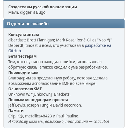
Создателям русской локализации
Mavn, digger и Bugo.
Отдельное спасибо
Консультантам
albertlast; Brett Flannigan; Mark Rose; René-Gilles "Nao 尚"
Deberdt; tinoest и всем, кто участвовал в
разработке на
GitHub
.
Бета тестерам
Тем, кто неустанно находил ошибки, использовал
обратную связь, а также сводил с ума разработчиков.
Переводчикам
Благодарим за проделанную работу, которая сделала
возможным использование SMF во всем мире.
Основателю SMF
Unknown W. "[Unknown]" Brackets.
Первым менеджерам проекта
Jeff Lewis, Joseph Fung и David Recordon.
Памяти
Crip, K@, metallica48423 и Paul_Pauline.
И каждому, кого мы, возможно, пропустили — спасибо!