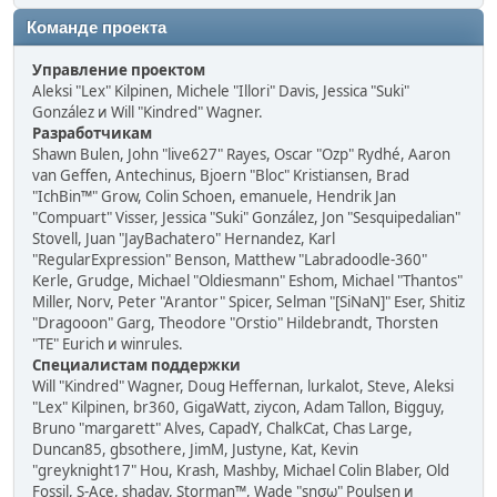
Команде проекта
Управление проектом
Aleksi "Lex" Kilpinen, Michele "Illori" Davis, Jessica "Suki"
González и Will "Kindred" Wagner.
Разработчикам
Shawn Bulen, John "live627" Rayes, Oscar "Ozp" Rydhé, Aaron
van Geffen, Antechinus, Bjoern "Bloc" Kristiansen, Brad
"IchBin™" Grow, Colin Schoen, emanuele, Hendrik Jan
"Compuart" Visser, Jessica "Suki" González, Jon "Sesquipedalian"
Stovell, Juan "JayBachatero" Hernandez, Karl
"RegularExpression" Benson, Matthew "Labradoodle-360"
Kerle, Grudge, Michael "Oldiesmann" Eshom, Michael "Thantos"
Miller, Norv, Peter "Arantor" Spicer, Selman "[SiNaN]" Eser, Shitiz
"Dragooon" Garg, Theodore "Orstio" Hildebrandt, Thorsten
"TE" Eurich и winrules.
Специалистам поддержки
Will "Kindred" Wagner, Doug Heffernan, lurkalot, Steve, Aleksi
"Lex" Kilpinen, br360, GigaWatt, ziycon, Adam Tallon, Bigguy,
Bruno "margarett" Alves, CapadY, ChalkCat, Chas Large,
Duncan85, gbsothere, JimM, Justyne, Kat, Kevin
"greyknight17" Hou, Krash, Mashby, Michael Colin Blaber, Old
Fossil, S-Ace, shadav, Storman™, Wade "sησω" Poulsen и