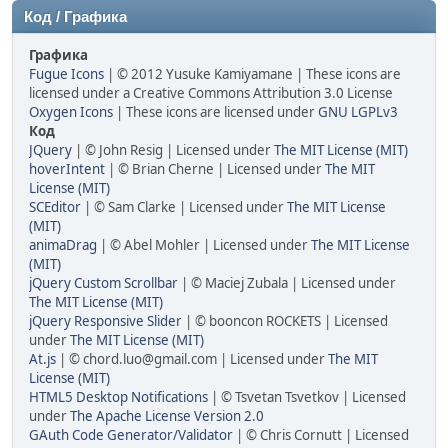
Код / Графика
Графика
Fugue Icons
| © 2012 Yusuke Kamiyamane | These icons are
licensed under a Creative Commons Attribution 3.0 License
Oxygen Icons
| These icons are licensed under
GNU LGPLv3
Код
JQuery
| © John Resig | Licensed under
The MIT License (MIT)
hoverIntent
| © Brian Cherne | Licensed under
The MIT
License (MIT)
SCEditor
| © Sam Clarke | Licensed under
The MIT License
(MIT)
animaDrag
| © Abel Mohler | Licensed under
The MIT License
(MIT)
jQuery Custom Scrollbar
| © Maciej Zubala | Licensed under
The MIT License (MIT)
jQuery Responsive Slider
| © booncon ROCKETS | Licensed
under
The MIT License (MIT)
At.js
| ©
chord.luo@gmail.com
| Licensed under
The MIT
License (MIT)
HTML5 Desktop Notifications
| © Tsvetan Tsvetkov | Licensed
under
The Apache License Version 2.0
GAuth Code Generator/Validator
| © Chris Cornutt | Licensed