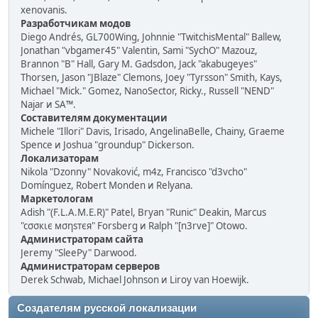
xenovanis.
Разработчикам модов
Diego Andrés, GL700Wing, Johnnie "TwitchisMental" Ballew,
Jonathan "vbgamer45" Valentin, Sami "SychO" Mazouz,
Brannon "B" Hall, Gary M. Gadsdon, Jack "akabugeyes"
Thorsen, Jason "JBlaze" Clemons, Joey "Tyrsson" Smith, Kays,
Michael "Mick." Gomez, NanoSector, Ricky., Russell "NEND"
Najar и SA™.
Составителям документации
Michele "Illori" Davis, Irisado, AngelinaBelle, Chainy, Graeme
Spence и Joshua "groundup" Dickerson.
Локализаторам
Nikola "Dzonny" Novaković, m4z, Francisco "d3vcho"
Domínguez, Robert Monden и Relyana.
Маркетологам
Adish "(F.L.A.M.E.R)" Patel, Bryan "Runic" Deakin, Marcus
"cσσкιє мσηѕтєя" Forsberg и Ralph "[n3rve]" Otowo.
Администраторам сайта
Jeremy "SleePy" Darwood.
Администраторам серверов
Derek Schwab, Michael Johnson и Liroy van Hoewijk.
Создателям русской локализации