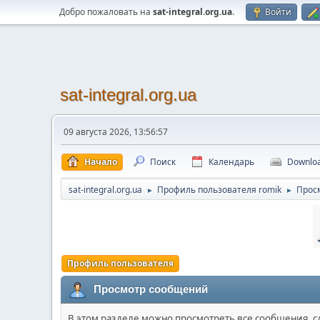
Добро пожаловать на
sat-integral.org.ua
.
Войти
sat-integral.org.ua
09 августа 2026, 13:56:57
Начало
Поиск
Календарь
Downlo
sat-integral.org.ua
Профиль пользователя romik
Прос
►
►
Профиль пользователя
Просмотр сообщений
В этом разделе можно просмотреть все сообщения, 