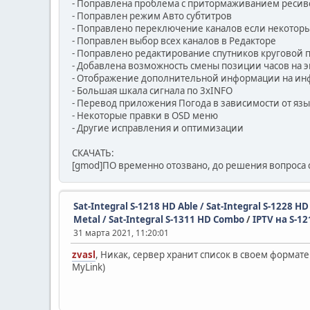
- Поправлена проблема с притормаживанием ресиве
- Поправлен режим Авто субтитров
- Поправлено переключение каналов если некоторы
- Поправлен выбор всех каналов в Редакторе
- Поправлено редактирование спутников круговой
- Добавлена возможность смены позиции часов на 
- Отображение дополнительной информации на ин
- Большая шкала сигнала по 3хINFO
- Перевод приложения Погода в зависимости от яз
- Некоторые правки в OSD меню
- Другие исправления и оптимизации
СКАЧАТЬ:
[gmod]ПО временно отозвано, до решения вопроса 
Sat-Integral S-1218 HD Able / Sat-Integral S-1228 H
Metal / Sat-Integral S-1311 HD Combo
/
IPTV на S-1
31 марта 2021, 11:20:01
zvasl
, Никак, сервер хранит список в своем форма
MyLink)