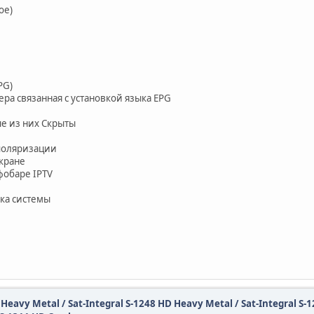
ое)
PG)
ра связанная с установкой языка EPG
е из них Скрыты
 поляризации
экране
фобаре IPTV
ыка системы
D Heavy Metal / Sat-Integral S-1248 HD Heavy Metal / Sat-Integral S-