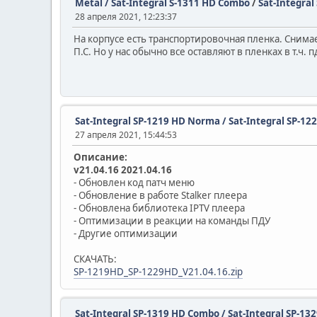
Metal / Sat-Integral S-1311 HD Combo
/
Sat-Integra
28 апреля 2021, 12:23:37
На корпусе есть транспортировочная пленка. Снима
П.С. Но у нас обычно все оставляют в пленках в т.ч.
Sat-Integral SP-1219 HD Norma / Sat-Integral SP-12
27 апреля 2021, 15:44:53
Описание:
v21.04.16 2021.04.16
- Обновлен код патч меню
- Обновление в работе Stalker плеера
- Обновлена библиотека IPTV плеера
- Оптимизации в реакции на команды ПДУ
- Другие оптимизации
СКАЧАТЬ:
SP-1219HD_SP-1229HD_V21.04.16.zip
Sat-Integral SP-1319 HD Combo / Sat-Integral SP-1