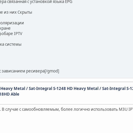
ра связанная с установкой языка EPG
е из них Скрыты
 поляризации
экране
фобаре IPTV
ыка системы
с зависанием ресивера[/gmod]
D Heavy Metal / Sat-Integral S-1248 HD Heavy Metal / Sat-Integral S-
218HD Able
те. В случае с самообновляемым, более логично использовать M3U I