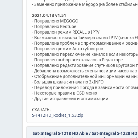
- Заменено приложение Megogo (на более стабильн
2021.04.13 v1.51
- Поправлено MEGOGO
- Поправлено Redtube
- Поправлен режим RECALL в IPTV
- Возможность вызова Таймера сна из IPTV (кнопка E
- Поправлена проблема с притормаживанием ресиве
- Поправлен режим Авто субтитров
- Поправлено переключение каналов если некоторы
- Поправлен выбор всех каналов в Редакторе
- Поправлено редактирование спутников круговой
- Добавлена возможность смены позиции часов на 
- Отображение дополнительной информации на ин
- Большая шкала сигнала по 3хINFO
- Перевод приложения Погода в зависимости от яз
- Некоторые правки в OSD меню
- Другие исправления и оптимизации
СКАЧАТЬ:
S-1412HD_Rocket_1.53.zip
Sat-Integral S-1218 HD Able / Sat-Integral S-1228 H