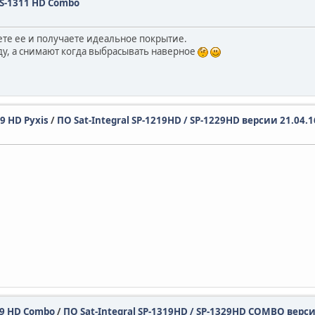
l S-1311 HD Combo
ете ее и получаете идеальное покрытие.
 пду, а снимают когда выбрасывать наверное
29 HD Pyxis
/
ПО Sat-Integral SP-1219HD / SP-1229HD версии 21.04.1
329 HD Combo
/
ПО Sat-Integral SP-1319HD / SP-1329HD COMBO верси