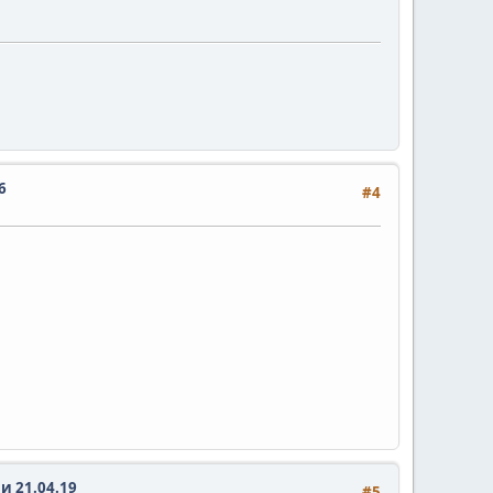
6
#4
и 21.04.19
#5