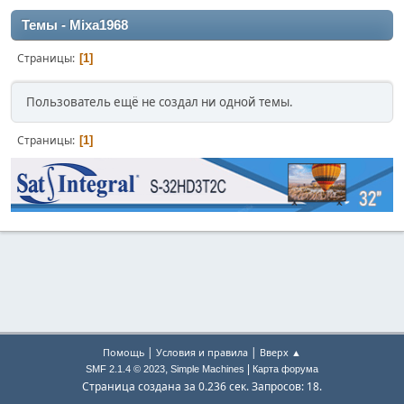
Темы - Mixa1968
Страницы
1
Пользователь ещё не создал ни одной темы.
Страницы
1
|
|
Помощь
Условия и правила
Вверх ▲
,
|
SMF 2.1.4 © 2023
Simple Machines
Карта форума
Страница создана за 0.236 сек. Запросов: 18.