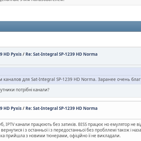
49 HD Pyxis
/
Re: Sat-Integral SP-1239 HD Norma
каналов для Sat-Integral SP-1239 HD Norma. Заранее очень бла
упутники потрібні канали?
49 HD Pyxis
/
Re: Sat-Integral SP-1239 HD Norma
б, IPTV канали працюють без затиків. BISS працює но емулятор не в
 вернутися і з останньої і з передостанньої без пробллемі також і на
ка прийшла з новими тюнерами, офіційно її не викладали.