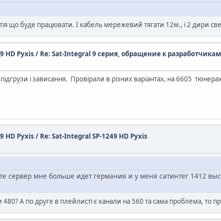
нтія що буде працювати. І кабель мережевий тягати 12м., і 2 дири све
49 HD Pyxis
/
Re: Sat-Integral 9 серия, обращение к разработчикам
підгрузи і зависання. Провірали в різних варіантах, на 6605 тюнерах
49 HD Pyxis
/
Re: Sat-Integral SP-1249 HD Pyxis
 сервер мне больше идет германия и у меня сатинтег 1412 выст
 480? А по друге в плейлисті є канали на 560 та сама проблема, то п