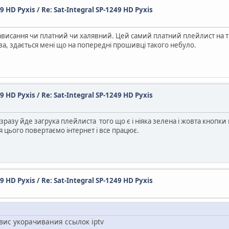
49 HD Pyxis
/
Re: Sat-Integral SP-1249 HD Pyxis
зависання чи платний чи халявний. Цей самий платний плейлист на т
нева, здається мені що на попередні прошивці такого небуло.
49 HD Pyxis
/
Re: Sat-Integral SP-1249 HD Pyxis
а зразу йде загрука плейлиста того що є і ніяка зелена і жовта кноп
сля цього повертаємо інтернет і все працює.
49 HD Pyxis
/
Re: Sat-Integral SP-1249 HD Pyxis
вис укорачивания ссылок iptv