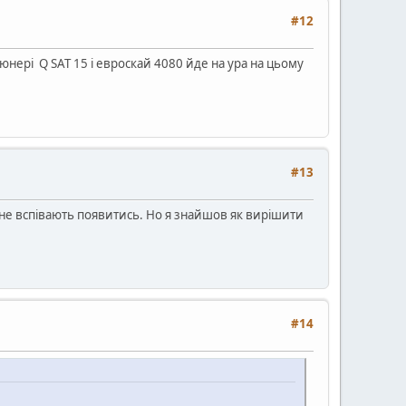
#12
юнері Q SAT 15 і евроскай 4080 йде на ура на цьому
#13
ки не вспівають появитись. Но я знайшов як вирішити
#14