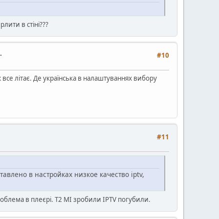
рлити в стіні???
.
#10
 все літає. Де українська в налаштуваннях вибору
#11
авлено в настройках низкое качество iptv,
роблема в плеєрі. Т2 МІ зробили ІРТV погубили.