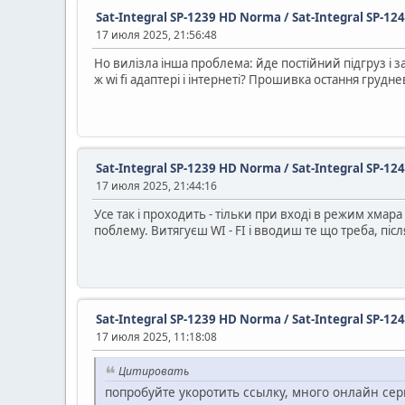
Sat-Integral SP-1239 HD Norma / Sat-Integral SP-12
17 июля 2025, 21:56:48
Но вилізла інша проблема: йде постійний підгруз і 
ж wi fi адаптері і інтернеті? Прошивка остання груд
Sat-Integral SP-1239 HD Norma / Sat-Integral SP-12
17 июля 2025, 21:44:16
Усе так і проходить - тільки при вході в режим хмар
поблему. Витягуєш WI - FI і вводиш те що треба, пі
Sat-Integral SP-1239 HD Norma / Sat-Integral SP-12
17 июля 2025, 11:18:08
Цитировать
попробуйте укоротить ссылку, много онлайн сер