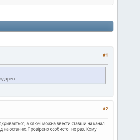
#1
годарен.
#2
ідкривається, а ключі можна ввести ставши на канал
зад на останню.Провірено особисто і не раз. Кому