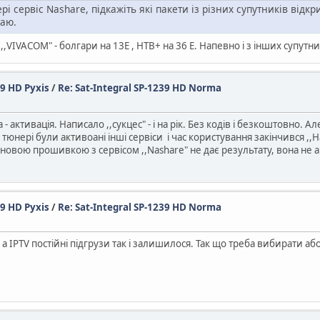
і сервіс Nashare, підкажіть які пакети із різних супутників відк
таю.
и, ,,VIVACOM" - болгари на 13Е , НТВ+ на 36 Е. Напевно і з інших супут
49 HD Pyxis
/
Re: Sat-Integral SP-1239 HD Norma
а - активація. Написало ,,сукцес" - і на рік. Без кодів і безкоштовно. 
 тюнері були активоані інші сервіси і час користування закінчився ,,
новою прошивкою з сервісом ,,Nashare" не дає результату, вона не а
49 HD Pyxis
/
Re: Sat-Integral SP-1239 HD Norma
 а IPTV постійні підгрузи так і залишилося. Так що треба вибирати а