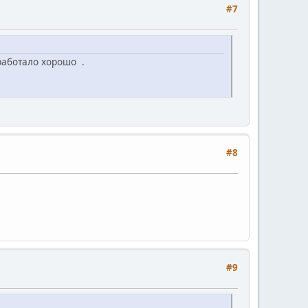
#7
работало хорошо .
#8
#9