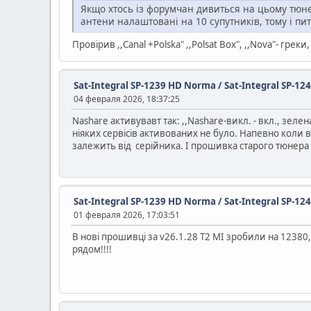
Якщо хтось із форумчан дивиться на цьому тюнер
антени налаштовані на 10 супутників, тому і пи
Провірив ,,Canal +Polska" ,,Polsat Box", ,,Nova"- грек
Sat-Integral SP-1239 HD Norma / Sat-Integral SP-12
04 февраля 2026, 18:37:25
Nashare активувавт так: ,,Nashare-викл. - вкл., зелен
ніяких сервісів активованих не було. Напевно коли в
залежить від серійника. І прошивка старого тюнера 
Sat-Integral SP-1239 HD Norma / Sat-Integral SP-12
01 февраля 2026, 17:03:51
В нові прошивці за v26.1.28 Т2 МІ зробили на 12380,
рядом!!!!