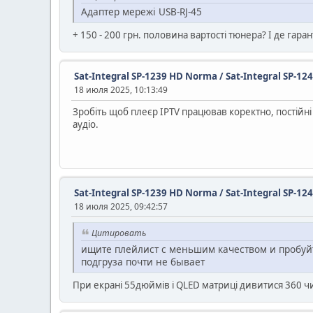
Адаптер мережі USB-RJ-45
+ 150 - 200 грн. половина вартості тюнера? І де гара
Sat-Integral SP-1239 HD Norma / Sat-Integral SP-12
18 июля 2025, 10:13:49
Зробіть щоб плеєр IPTV працював коректно, постійні 
аудіо.
Sat-Integral SP-1239 HD Norma / Sat-Integral SP-12
18 июля 2025, 09:42:57
Цитировать
ищите плейлист с меньшим качеством и пробуйте
подгруза почти не бывает
При екрані 55дюймів і QLED матриці дивитися 360 чи