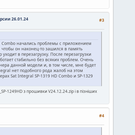
ерсии 26.01.24
#3
 HD Combo начались проблемы с приложением
, чтобы он наконец-то зашился в память
р уходит в перезагрузку. После перезагрузки
аботает стабильно без всяких проблем. Очень
ера данной модели и, в том числе, мне будет
tegral нет подобного рода жалоб на этом
ерах Sat Integral SP-1319 HD Combo и SP-1329
_SP-1249HD з прошивки V24.12.24.zip і в пізніших
#4