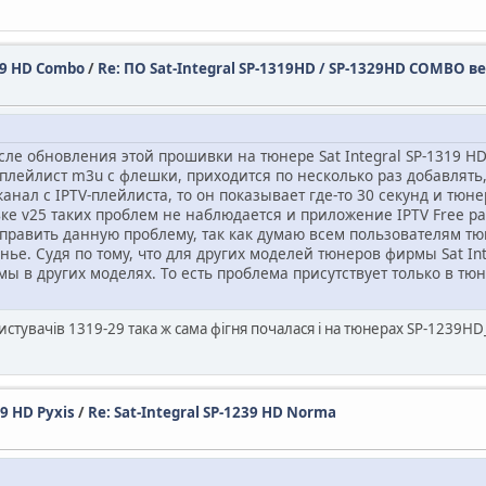
329 HD Combo
/
Re: ПО Sat-Integral SP-1319HD / SP-1329HD COMBO в
сле обновления этой прошивки на тюнере Sat Integral SP-1319
 плейлист m3u с флешки, приходится по несколько раз добавлять
нал с IPTV-плейлиста, то он показывает где-то 30 секунд и тюне
ке v25 таких проблем не наблюдается и приложение IPTV Free р
править данную проблему, так как думаю всем пользователям тюн
нье. Судя по тому, что для других моделей тюнеров фирмы Sat In
ы в других моделях. То есть проблема присутствует только в тюн
стувачів 1319-29 така ж сама фігня почалася і на тюнерах SP-1239HD
49 HD Pyxis
/
Re: Sat-Integral SP-1239 HD Norma