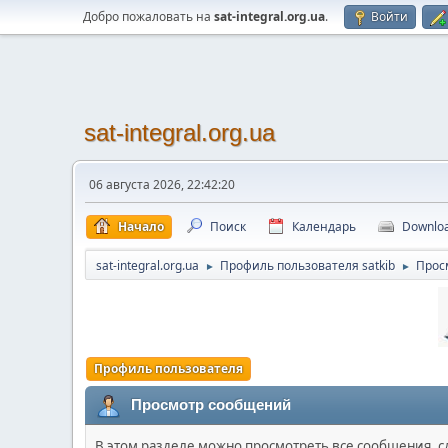
Добро пожаловать на
sat-integral.org.ua
.
Войти
sat-integral.org.ua
06 августа 2026, 22:42:20
Начало
Поиск
Календарь
Downlo
sat-integral.org.ua
Профиль пользователя satkib
Прос
►
►
Профиль пользователя
Просмотр сообщений
В этом разделе можно просмотреть все сообщения, 