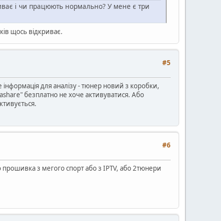
риває і чи працюють нормально? У мене є три
ників щось відкриває.
#5
Але інформація для аналізу - тюнер новий з коробки,
Hashare" безплатно не хоче активуватися. Або
ктивується.
#6
бо прошивка з мегого спорт або з ІРТV, або 2тюнери