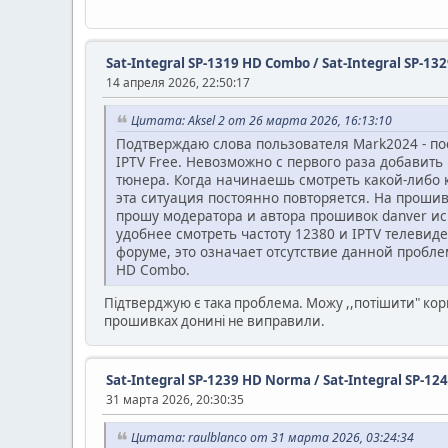
Sat-Integral SP-1319 HD Combo / Sat-Integral SP-1
14 апреля 2026, 22:50:17
Цитата: Aksel 2 от 26 марта 2026, 16:13:10
Подтверждаю слова пользователя Mark2024 - по
IPTV Free. Невозможно с первого раза добавить
тюнера. Когда начинаешь смотреть какой-либо ка
эта ситуация постоянно повторяется. На прошив
прошу модератора и автора прошивок danver ис
удобнее смотреть частоту 12380 и IPTV телевиде
форуме, это означает отсутствие данной проблем
HD Combo.
Підтверджую є така проблема. Можу ,,потішити" кори
прошивках донині не виправили.
Sat-Integral SP-1239 HD Norma / Sat-Integral SP-12
31 марта 2026, 20:30:35
Цитата: raulblanco от 31 марта 2026, 03:24:34