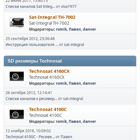
22 июня 2017, 15:40:15
Списки каналов Sat-Integ...
от
viva1977
Sat-Integral TH-7002
Sat-Integral TH-7002
Модераторы:
romik
,
Павел
,
danver
25 сентября 2012, 23:36:48
Инструкция пользователя ...
от
sat-integral
SD ресиверы Technosat
Technosat 4160CX
Technosat 4160CX
Модераторы:
romik
,
Павел
,
danver
26 октября 2012, 12:14:41
Списки каналов к ресивер...
от
sat-integral
Technosat 4100C
Technosat 4100C
Модераторы:
romik
,
Павел
,
danver
12 ноября 2018, 10:09:02
Technosat 4100C - Ресиве...
от
Павел