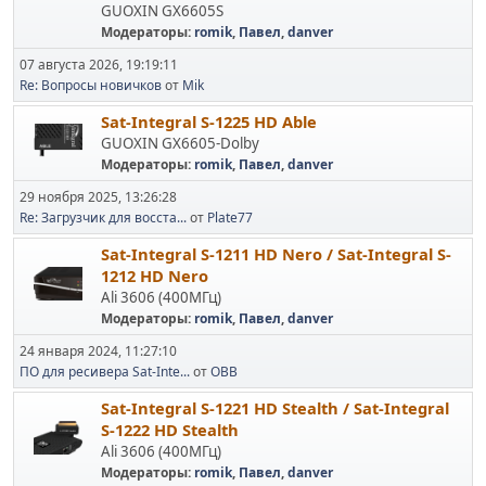
GUOXIN GX6605S
Модераторы:
romik
,
Павел
,
danver
07 августа 2026, 19:19:11
Re: Вопросы новичков
от
Mik
Sat-Integral S-1225 HD Able
GUOXIN GX6605-Dolby
Модераторы:
romik
,
Павел
,
danver
29 ноября 2025, 13:26:28
Re: Загрузчик для восста...
от
Plate77
Sat-Integral S-1211 HD Nero / Sat-Integral S-
1212 HD Nero
Ali 3606 (400МГц)
Модераторы:
romik
,
Павел
,
danver
24 января 2024, 11:27:10
ПО для ресивера Sat-Inte...
от
OВВ
Sat-Integral S-1221 HD Stealth / Sat-Integral
S-1222 HD Stealth
Ali 3606 (400МГц)
Модераторы:
romik
,
Павел
,
danver