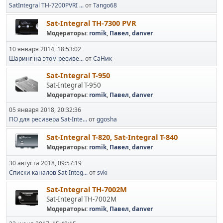
SatIntegral TH-7200PVRI ...
от
Tango68
Sat-Integral TH-7300 PVR
Модераторы:
romik
,
Павел
,
danver
10 января 2014, 18:53:02
Шаринг на этом ресиве...
от
СаНик
Sat-Integral T-950
Sat-Integral T-950
Модераторы:
romik
,
Павел
,
danver
05 января 2018, 20:32:36
ПО для ресивера Sat-Inte...
от
ggosha
Sat-Integral T-820, Sat-Integral T-840
Модераторы:
romik
,
Павел
,
danver
30 августа 2018, 09:57:19
Списки каналов Sat-Integ...
от
svki
Sat-Integral TH-7002M
Sat-Integral TH-7002M
Модераторы:
romik
,
Павел
,
danver