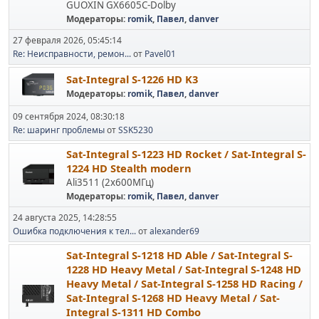
GUOXIN GX6605C-Dolby
Модераторы:
romik
,
Павел
,
danver
27 февраля 2026, 05:45:14
Re: Неисправности, ремон...
от
Pavel01
Sat-Integral S-1226 HD K3
Модераторы:
romik
,
Павел
,
danver
09 сентября 2024, 08:30:18
Re: шаринг проблемы
от
SSK5230
Sat-Integral S-1223 HD Rocket / Sat-Integral S-
1224 HD Stealth modern
Ali3511 (2x600МГц)
Модераторы:
romik
,
Павел
,
danver
24 августа 2025, 14:28:55
Ошибка подключения к тел...
от
alexander69
Sat-Integral S-1218 HD Able / Sat-Integral S-
1228 HD Heavy Metal / Sat-Integral S-1248 HD
Heavy Metal / Sat-Integral S-1258 HD Racing /
Sat-Integral S-1268 HD Heavy Metal / Sat-
Integral S-1311 HD Combo