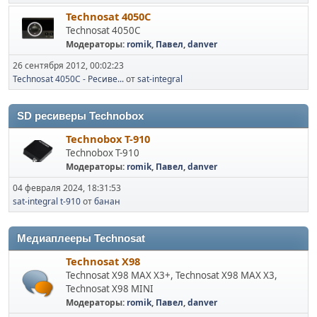
Technosat 4050C
Technosat 4050C
Модераторы:
romik
,
Павел
,
danver
26 сентября 2012, 00:02:23
Technosat 4050C - Ресиве...
от
sat-integral
SD ресиверы Technobox
Technobox T-910
Technobox T-910
Модераторы:
romik
,
Павел
,
danver
04 февраля 2024, 18:31:53
sat-integral t-910
от
банан
Медиаплееры Technosat
Technosat X98
Technosat X98 MAX X3+, Technosat X98 MAX X3,
Technosat X98 MINI
Модераторы:
romik
,
Павел
,
danver