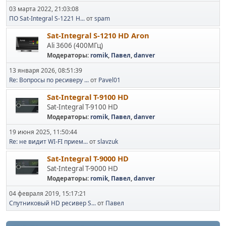
03 марта 2022, 21:03:08
ПО Sat-Integral S-1221 H...
от
spam
Sat-Integral S-1210 HD Aron
Ali 3606 (400МГц)
Модераторы:
romik
,
Павел
,
danver
13 января 2026, 08:51:39
Re: Вопросы по ресиверу ...
от
Pavel01
Sat-Integral T-9100 HD
Sat-Integral T-9100 HD
Модераторы:
romik
,
Павел
,
danver
19 июня 2025, 11:50:44
Re: не видит WI-FI прием...
от
slavzuk
Sat-Integral T-9000 HD
Sat-Integral T-9000 HD
Модераторы:
romik
,
Павел
,
danver
04 февраля 2019, 15:17:21
Спутниковый HD ресивер S...
от
Павел