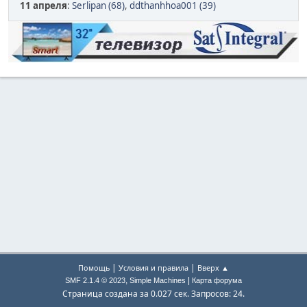
11 апреля
:
Serlipan (68)
,
ddthanhhoa001 (39)
|
|
Помощь
Условия и правила
Вверх ▲
,
|
SMF 2.1.4 © 2023
Simple Machines
Карта форума
Страница создана за 0.027 сек. Запросов: 24.