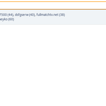
7500 (44)
,
dsfgserw (40)
,
fullmatchtv.net (38)
eyko (60)