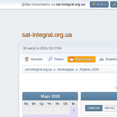
Добро пожаловать на
sat-integral.org.ua
.
Войти
sat-integral.org.ua
06 августа 2026, 03:37:04
Начало
Поиск
Календарь
Downlo
sat-integral.org.ua
Календарь
Апрель 2026
►
►
Март 2026
Пн.
Вт.
Ср.
Чт.
Пт.
Сб.
Вс.
СПИСОК
МЕСЯЦ
1