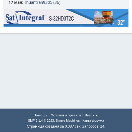
17 мая
:
Thuantran9305 (36)
|
|
Помощь
Условия и правила
Вверх ▲
,
|
SMF 2.1.4 © 2023
Simple Machines
Карта форума
Страница создана за 0.037 сек. Запросов: 24.