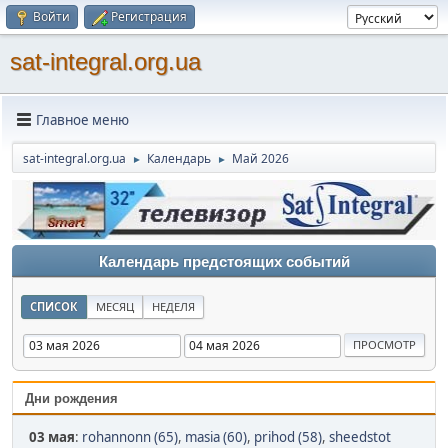
Войти
Регистрация
sat-integral.org.ua
Главное меню
sat-integral.org.ua
Календарь
Май 2026
►
►
Календарь предстоящих событий
СПИСОК
МЕСЯЦ
НЕДЕЛЯ
Дни рождения
03 мая
:
rohannonn (65)
,
masia (60)
,
prihod (58)
,
sheedstot