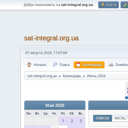
Добро пожаловать на
sat-integral.org.ua
.
Войти
sat-integral.org.ua
07 августа 2026, 17:07:04
Начало
Поиск
Календарь
Downlo
sat-integral.org.ua
Календарь
Июнь 2026
►
►
Май 2026
Пн.
Вт.
Ср.
Чт.
Пт.
Сб.
Вс.
СПИСОК
МЕСЯЦ
1
2
3