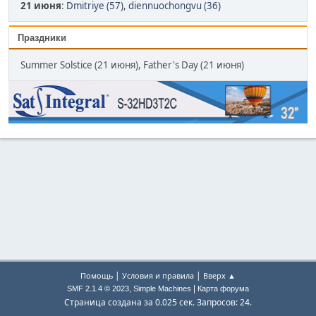
21 июня
:
Dmitriye (57)
,
diennuochongvu (36)
Праздники
Summer Solstice (21 июня), Father's Day (21 июня)
|
|
Помощь
Условия и правила
Вверх ▲
,
|
SMF 2.1.4 © 2023
Simple Machines
Карта форума
Страница создана за 0.025 сек. Запросов: 24.