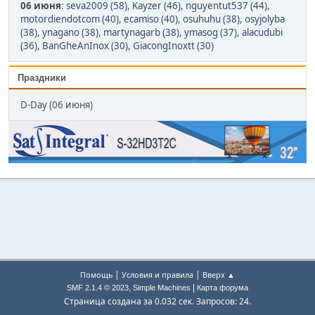
06 июня
:
seva2009 (58)
,
Kayzer (46)
,
nguyentut537 (44)
,
motordiendotcom (40)
,
ecamiso (40)
,
osuhuhu (38)
,
osyjolyba
(38)
,
ynagano (38)
,
martynagarb (38)
,
ymasog (37)
,
alacudubi
(36)
,
BanGheAnInox (30)
,
GiacongInoxtt (30)
Праздники
D-Day (06 июня)
|
|
Помощь
Условия и правила
Вверх ▲
,
|
SMF 2.1.4 © 2023
Simple Machines
Карта форума
Страница создана за 0.032 сек. Запросов: 24.