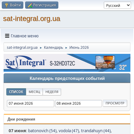
Войти
Регистрация
sat-integral.org.ua
Главное меню
sat-integral.org.ua
Календарь
Июнь 2026
►
►
Календарь предстоящих событий
СПИСОК
МЕСЯЦ
НЕДЕЛЯ
Дни рождения
07 июня
:
batonovich (54)
,
vodola (47)
,
trandahuyn (44)
,