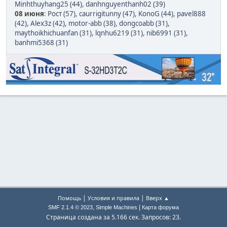
Minhthuyhang25 (44)
,
danhnguyenthanh02 (39)
08 июня
:
Рост (57)
,
caurrigitunny (47)
,
KonoG (44)
,
pavel888
(42)
,
Alex3z (42)
,
motor-abb (38)
,
dongcoabb (31)
,
maythoikhichuanfan (31)
,
lqnhu6219 (31)
,
nib6991 (31)
,
banhmi5368 (31)
|
|
Помощь
Условия и правила
Вверх ▲
,
|
SMF 2.1.4 © 2023
Simple Machines
Карта форума
Страница создана за 5.166 сек. Запросов: 23.