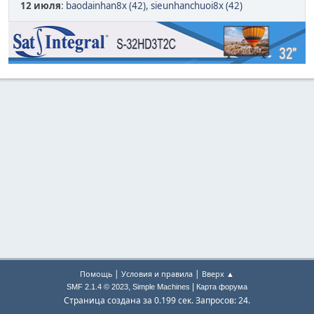
12 июля
:
baodainhan8x (42)
,
sieunhanchuoi8x (42)
|
|
Помощь
Условия и правила
Вверх ▲
,
|
SMF 2.1.4 © 2023
Simple Machines
Карта форума
Страница создана за 0.199 сек. Запросов: 24.