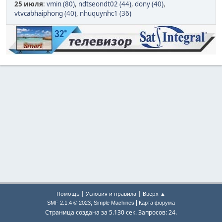
25 июля
:
vmin (80)
,
ndtseondt02 (44)
,
dony (40)
,
vtvcabhaiphong (40)
,
nhuquynhc1 (36)
|
|
Помощь
Условия и правила
Вверх ▲
,
|
SMF 2.1.4 © 2023
Simple Machines
Карта форума
Страница создана за 5.130 сек. Запросов: 24.