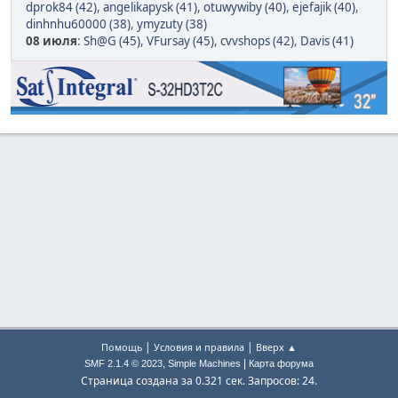
dprok84 (42)
,
angelikapysk (41)
,
otuwywiby (40)
,
ejefajik (40)
,
dinhnhu60000 (38)
,
ymyzuty (38)
08 июля
:
Sh@G (45)
,
VFursay (45)
,
cvvshops (42)
,
Davis (41)
|
|
Помощь
Условия и правила
Вверх ▲
,
|
SMF 2.1.4 © 2023
Simple Machines
Карта форума
Страница создана за 0.321 сек. Запросов: 24.