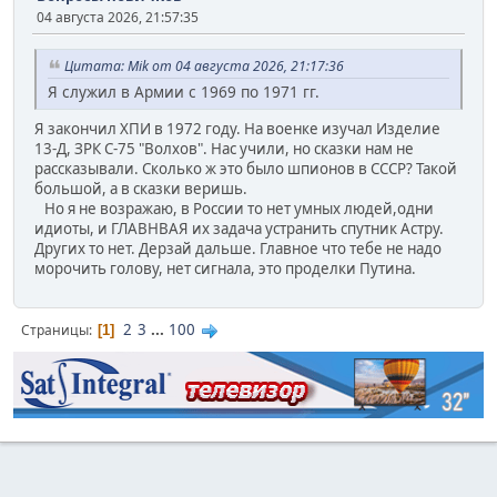
04 августа 2026, 21:57:35
Цитата: Mik от 04 августа 2026, 21:17:36
Я служил в Армии с 1969 по 1971 гг.
Я закончил ХПИ в 1972 году. На военке изучал Изделие
13-Д, ЗРК С-75 "Волхов". Нас учили, но сказки нам не
рассказывали. Сколько ж это было шпионов в СССР? Такой
большой, а в сказки веришь.
Но я не возражаю, в России то нет умных людей,одни
идиоты, и ГЛАВНВАЯ их задача устранить спутник Астру.
Других то нет. Дерзай дальше. Главное что тебе не надо
морочить голову, нет сигнала, это проделки Путина.
2
3
...
100
Страницы
1