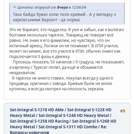
Цитата: sergeyss9 от
Вчера
в 12:06:04
Така байда буває коли тазік кривий . А у випадку з
харківськими Варіант - це норма
Это не Вариант, это подделка. Я уже и забыл, как я вытягил
болтами несколько тарелок. Товарищ не поверит всё
равно. Не знаю я его фамилии, но чувствую, что он
истинный ариец. Логики он не понимает. В ХПИ учился,
может он химик, все кто учился в ХПИ, обычно знают как
подключается 3 фазы к движку.
Просишь показать 50 каналов с 9 градуса, не показывает,
а картинку с Турксат лепит, да ещё и обзывается
неадекватом.
Я тарелок не много ставил, покупал всегда у одного
продавца, оригинал с завода. Кривые были не мною
куплены, я всегда смотрел на плоскость зеркала.
Sat-Integral S-1218 HD Able / Sat-Integral S-1228 HD
#9
Heavy Metal / Sat-Integral S-1248 HD Heavy Metal /
Sat-Integral S-1258 HD Racing / Sat-Integral S-1268 HD
Heavy Metal / Sat-Integral S-1311 HD Combo
/
Re:
Вопросы новичков