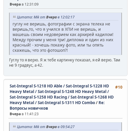
Вчера
в 12:31:09
Цитата: Mik от
Вчера
в 12:02:17
гуглу не веришь, фотографии с экрана телека не
веришь,то, что я учился в ХПИ не веришь, и
машешь своим недоверием как архирей кадилом!
Между прочим у меня три! диплома и один из них
красный! - хочешь покажу фото, или ты опять
скажешь, что это фотошоп?!
Гуглу то я верю. Я ж тебе картинку показал, я ей верю. Там
не 9 градвус, а 42.
Sat-Integral S-1218 HD Able / Sat-Integral S-1228 HD
#10
Heavy Metal / Sat-Integral S-1248 HD Heavy Metal /
Sat-Integral S-1258 HD Racing / Sat-Integral S-1268 HD
Heavy Metal / Sat-Integral S-1311 HD Combo
/
Re:
Вопросы новичков
Вчера
в 11:41:23
Цитата: Mik от
Вчера
в 09:54:27