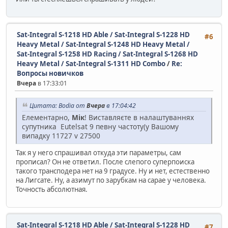
Sat-Integral S-1218 HD Able / Sat-Integral S-1228 HD
#6
Heavy Metal / Sat-Integral S-1248 HD Heavy Metal /
Sat-Integral S-1258 HD Racing / Sat-Integral S-1268 HD
Heavy Metal / Sat-Integral S-1311 HD Combo
/
Re:
Вопросы новичков
Вчера
в 17:33:01
Цитата: Bodia от
Вчера
в 17:04:42
Елементарно,
Мік
! Виставляєте в налаштуваннях
супутника Eutelsat 9 певну частоту(у Вашому
випадку 11727 v 27500
Так я у него спрашивал откуда эти параметры, сам
прописал? Он не ответил. После слепого суперпоиска
такого трансподера нет на 9 градусе. Ну и нет, естественно
на Лигсате. Ну, а азимут по зарубкам на сарае у человека.
Точность абсолютная.
Sat-Integral S-1218 HD Able / Sat-Integral S-1228 HD
#7