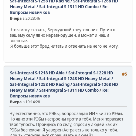
Sat-Integral S-1258 HD Racing / Sat-Integral S-1268 HD
Heavy Metal / Sat-Integral S-1311 HD Combo
/
Re:
Вопросы новичков
Вчера
в 20:23:46
Что я могу сказать, Бермудский треугольник. Путин к
вашему селу явно неравнодушен, а может и наши
военные.
Я больше этот бред читать и отвечать на него не могу.
Sat-Integral S-1218 HD Able / Sat-Integral S-1228 HD
#5
Heavy Metal / Sat-Integral S-1248 HD Heavy Metal /
Sat-Integral S-1258 HD Racing / Sat-Integral S-1268 HD
Heavy Metal / Sat-Integral S-1311 HD Combo
/
Re:
Вопросы новичков
Вчера
в 19:14:28
Ну естественно, это РЭБы, вопрос задай ИИ чьи это РЭБы.
Но явно эти РЭБы настроены против тебя. Меня поражает
твоя тупость. Пройдись по селу, спроси у людей как их
РЭБы беспокоят. Я уаверен Астра есть не только у тебя.
Или ты стесняешься спрашивать у людей?