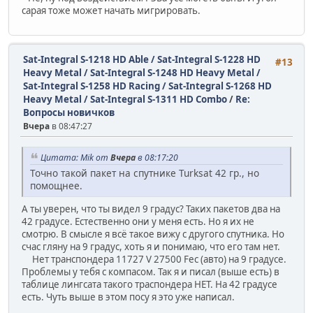
сарая тоже может начать мигрировать.
Sat-Integral S-1218 HD Able / Sat-Integral S-1228 HD
#13
Heavy Metal / Sat-Integral S-1248 HD Heavy Metal /
Sat-Integral S-1258 HD Racing / Sat-Integral S-1268 HD
Heavy Metal / Sat-Integral S-1311 HD Combo
/
Re:
Вопросы новичков
Вчера
в 08:47:27
Цитата: Mik от
Вчера
в 08:17:20
Точно такой пакет на спутнике Turksat 42 гр., но
помощнее.
А ты уверен, что ты видел 9 градус? Таких пакетов два на
42 градусе. Естественно они у меня есть. Но я их не
смотрю. В смысле я всё такое вижу с другого спутника. Но
счас гляну на 9 градус, хоть я и понимаю, что его там нет.
Нет транспондера 11727 V 27500 Fec (авто) на 9 градусе.
Проблемы у тебя с компасом. Так я и писал (выше есть) в
таблице лингсата такого траспондера НЕТ. На 42 градусе
есть. Чуть выше в этом посу я это уже написал.