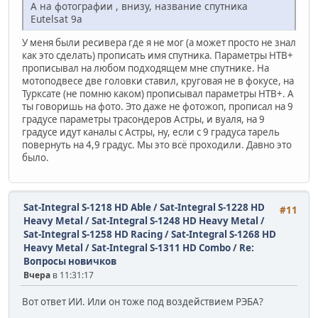
А на фотографии , внизу, название спутника
Eutelsat 9a
У меня были ресивера где я не мог (а может просто не знал
как это сделать) прописать имя спутника. Параметры НТВ+
прописывал на любом подходящем мне спутнике. На
мотоподвесе две головки ставил, круговая не в фокусе, на
Турксате (не помню каком) прописывал параметры НТВ+. А
ты говоришь на фото. Это даже не фотожоп, прописал на 9
градусе параметры трасондеров Астры, и вуаля, на 9
градусе идут каналы с Астры, ну, если с 9 градуса тарель
повернуть на 4,9 градус. Мы это всё проходили. Давно это
было.
Sat-Integral S-1218 HD Able / Sat-Integral S-1228 HD
#11
Heavy Metal / Sat-Integral S-1248 HD Heavy Metal /
Sat-Integral S-1258 HD Racing / Sat-Integral S-1268 HD
Heavy Metal / Sat-Integral S-1311 HD Combo
/
Re:
Вопросы новичков
Вчера
в 11:31:17
Вот ответ ИИ. Или он тоже под воздействием РЭБА?