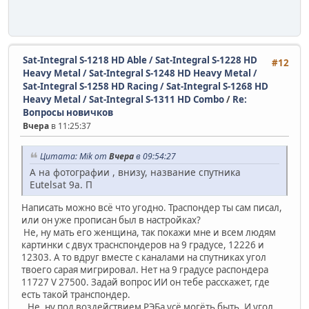
Sat-Integral S-1218 HD Able / Sat-Integral S-1228 HD
#12
Heavy Metal / Sat-Integral S-1248 HD Heavy Metal /
Sat-Integral S-1258 HD Racing / Sat-Integral S-1268 HD
Heavy Metal / Sat-Integral S-1311 HD Combo
/
Re:
Вопросы новичков
Вчера
в 11:25:37
Цитата: Mik от
Вчера
в 09:54:27
А на фотографии , внизу, название спутника
Eutelsat 9a. П
Написать можно всё что угодно. Траспондер ты сам писал,
или он уже прописан был в настройках?
Не, ну мать его женщина, так покажи мне и всем людям
картинки с двух траснспондеров на 9 градусе, 12226 и
12303. А то вдруг вместе с каналами на спутниках угол
твоего сарая мигрировал. Нет на 9 градусе распондера
11727 V 27500. Задай вопрос ИИ он тебе расскажет, где
есть такой транспондер.
Не, ну под воздействием РЭБа усё могёть быть. И угол