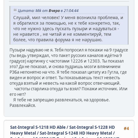
Цитата: Mik от
Вчера
в 21:04:44
Слушай, мил человек! У меня возникла проблема, и
я обратился за помощью, не к тебе конкретно, так,
что не нужно здесь пускать пузыри и надуваться -
не нравится , не читай и не комментируй, тем
более, что правила форума я не нарушаю.
Пузыри надуваю не я. Тебя попросил я покажи на 9 градусе
(ты ведь утверждал, что пакет русских каналов идётна 9
градусе) картинку с частотами 12226 и 12303. Ты показал
это? Да не показал, и снова пудришь мозги влянинием
РЭБа непонятно на что. Я тебе показал цитату из Гугла, где
виден и вопрос и ответ. Ты показываешь текст невесть
откуда взятый и невесть на какой вопрос отвечающий.
частоты старлика откуда ты взял? Покажи источник. Или
его нет?
Я тебе не запрещаю развлекаться, на здоровье.
Развлекайся.
Sat-Integral S-1218 HD Able / Sat-Integral S-1228 HD
#4
Heavy Metal / Sat-Integral S-1248 HD Heavy Metal /