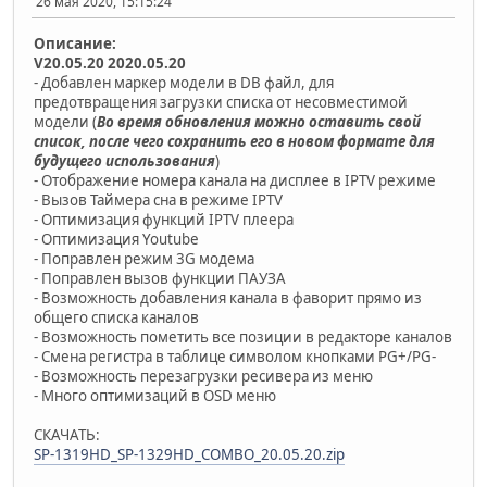
26 мая 2020, 15:15:24
Описание:
V20.05.20 2020.05.20
- Добавлен маркер модели в DB файл, для
предотвращения загрузки списка от несовместимой
модели (
Во время обновления можно оставить свой
список, после чего сохранить его в новом формате для
будущего использования
)
- Отображение номера канала на дисплее в IPTV режиме
- Вызов Таймера сна в режиме IPTV
- Оптимизация функций IPTV плеера
- Оптимизация Youtube
- Поправлен режим 3G модема
- Поправлен вызов функции ПАУЗА
- Возможность добавления канала в фаворит прямо из
общего списка каналов
- Возможность пометить все позиции в редакторе каналов
- Смена регистра в таблице символом кнопками PG+/PG-
- Возможность перезагрузки ресивера из меню
- Много оптимизаций в OSD меню
СКАЧАТЬ:
SP-1319HD_SP-1329HD_COMBO_20.05.20.zip