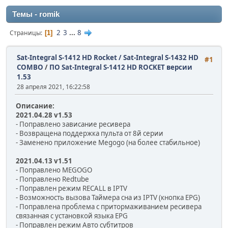
Темы - romik
2
3
...
8
Страницы
1
Sat-Integral S-1412 HD Rocket / Sat-Integral S-1432 HD
#1
COMBO
/
ПО Sat-Integral S-1412 HD ROCKET версии
1.53
28 апреля 2021, 16:22:58
Описание:
2021.04.28 v1.53
- Поправлено зависание ресивера
- Возвращена поддержка пульта от 8й серии
- Заменено приложение Megogo (на более стабильное)
2021.04.13 v1.51
- Поправлено MEGOGO
- Поправлено Redtube
- Поправлен режим RECALL в IPTV
- Возможность вызова Таймера сна из IPTV (кнопка EPG)
- Поправлена проблема с притормаживанием ресивера
связанная с установкой языка EPG
- Поправлен режим Авто субтитров