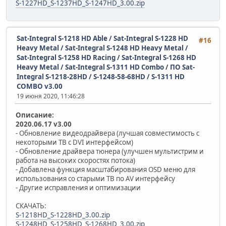
S-1227HD_S-1237HD_S-1247HD_3.00.zip
Sat-Integral S-1218 HD Able / Sat-Integral S-1228 HD
#16
Heavy Metal / Sat-Integral S-1248 HD Heavy Metal /
Sat-Integral S-1258 HD Racing / Sat-Integral S-1268 HD
Heavy Metal / Sat-Integral S-1311 HD Combo
/
ПО Sat-
Integral S-1218-28HD / S-1248-58-68HD / S-1311 HD
COMBO v3.00
19 июня 2020, 11:46:28
Описание:
2020.06.17 v3.00
- Обновление видеодрайвера (лучшая совместимость с
некоторыми ТВ с DVI интерфейсом)
- Обновление драйвера тюнера (улучшен мультистрим и
работа на высоких скоростях потока)
- Добавлена функция масштабирования OSD меню для
использования со старыми ТВ по AV интерфейсу
- Другие исправления и оптимизации
СКАЧАТЬ:
S-1218HD_S-1228HD_3.00.zip
S-1248HD_S-1258HD_S-1268HD_3.00.zip