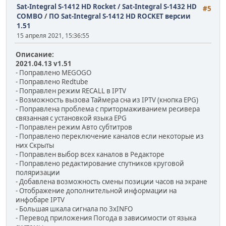
Sat-Integral S-1412 HD Rocket / Sat-Integral S-1432 HD
#5
COMBO
/
ПО Sat-Integral S-1412 HD ROCKET версии
1.51
15 апреля 2021, 15:36:55
Описание:
2021.04.13 v1.51
- Поправлено MEGOGO
- Поправлено Redtube
- Поправлен режим RECALL в IPTV
- Возможность вызова Таймера сна из IPTV (кнопка EPG)
- Поправлена проблема с притормаживанием ресивера
связанная с установкой языка EPG
- Поправлен режим Авто субтитров
- Поправлено переключение каналов если некоторые из
них Скрыты
- Поправлен выбор всех каналов в Редакторе
- Поправлено редактирование спутников круговой
поляризации
- Добавлена возможность смены позиции часов на экране
- Отображение дополнительной информации на
инфобаре IPTV
- Большая шкала сигнала по 3хINFO
- Перевод приложения Погода в зависимости от языка