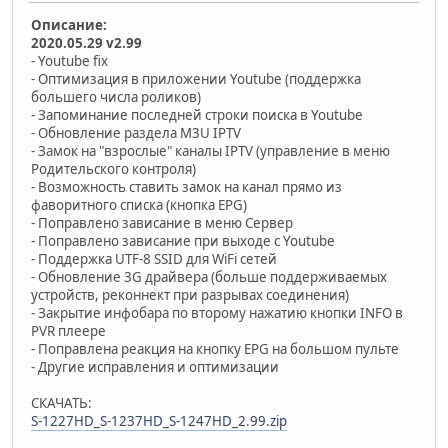
Описание:
2020.05.29 v2.99
- Youtube fix
- Оптимизация в приложении Youtube (поддержка
большего числа роликов)
- Запоминание последней строки поиска в Youtube
- Обновление раздела M3U IPTV
- Замок на "взрослые" каналы IPTV (управление в меню
Родительского контроля)
- Возможность ставить замок на канал прямо из
фаворитного списка (кнопка EPG)
- Поправлено зависание в меню Сервер
- Поправлено зависание при выходе с Youtube
- Поддержка UTF-8 SSID для WiFi сетей
- Обновление 3G драйвера (больше поддерживаемых
устройств, реконнект при разрывах соединения)
- Закрытие инфобара по второму нажатию кнопки INFO в
PVR плеере
- Поправлена реакция на кнопку EPG на большом пульте
- Другие исправления и оптимизации
СКАЧАТЬ:
S-1227HD_S-1237HD_S-1247HD_2.99.zip