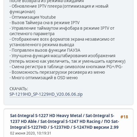
после возврата из режима ожидания
- Обновление IPTV плеера (оптимизация и новый
функционал)
- Оптимизация Youtube
- Вызов Таймера сна в режиме IPTV
- Управление таймаутом инфобара в режиме IPTV от
системного параметра
- Отображение всех форматов экрана независимо от
установленного режима вывода
- Поправлен вызов функции ПАУЗА
- Улучшена функция масштабирования изображения
(теперь можно как увеличить, так и уменьшить картинку)
- Смена регистра в таблице символом кнопками PG+/PG-
- Возможность перезагрузки ресивера из меню
- Много оптимизаций в OSD меню
СКАЧАТЬ:
SP-1219HD_SP-1229HD_V20.06.06.zip
Sat-Integral S-1227 HD Heavy Metal / Sat-Integral S-
#18
1237 HD Able / Sat-Integral S-1247 HD Racing
/
ПО Sat-
Integral S-1227HD / S-1237HD / S-1247HD версии 2.99
02 июня 2020, 10:19:31