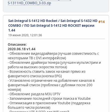
S-1311HD_COMBO_3.03.zip
Sat-Integral S-1412 HD Rocket / Sat-Integral S-1432 HD
#14
COMBO
/
ПО Sat-Integral S-1412 HD ROCKET версии
1.44
19 июня 2020, 12:01:36
Описание:
2020.06.18 v1.44
- Обновление видеодрайвера (лучшая совместимость с
некоторыми ТВ с DVI интерфейсом)
- Обновление драйвера тюнера (улучшен мультистрим и
работа на высоких скоростях потока)
- Возможность ставить замок на канал прямо из
фаворитного списка (кнопка EPG)
- Установлено ограничение на добавление каналов в
фаворитный список (проблема с дублями после 200
номера)
- Обновление раздела M3U IPTV
- Запоминание последней строки поиска в Youtube
- Оптимизация в приложении Youtube (поддержка
большего числа роликов)
- Поддержка UTF-8 SSID для WiFi сетей