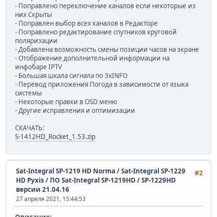
- Поправлено переключение каналов если некоторые из
них Скрыты
- Поправлен выбор всех каналов в Редакторе
- Поправлено редактирование спутников круговой
поляризации
- Добавлена возможность смены позиции часов на экране
- Отображение дополнительной информации на
инфобаре IPTV
- Большая шкала сигнала по 3хINFO
- Перевод приложения Погода в зависимости от языка
системы
- Некоторые правки в OSD меню
- Другие исправления и оптимизации
СКАЧАТЬ:
S-1412HD_Rocket_1.53.zip
Sat-Integral SP-1219 HD Norma / Sat-Integral SP-1229
#2
HD Pyxis
/
ПО Sat-Integral SP-1219HD / SP-1229HD
версии 21.04.16
27 апреля 2021, 15:44:53
Описание: