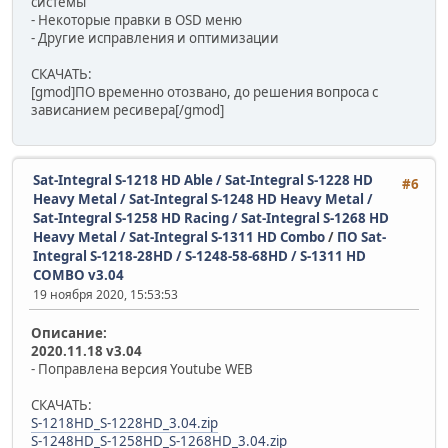
системы
- Некоторые правки в OSD меню
- Другие исправления и оптимизации
СКАЧАТЬ:
[gmod]ПО временно отозвано, до решения вопроса с
зависанием ресивера[/gmod]
Sat-Integral S-1218 HD Able / Sat-Integral S-1228 HD
#6
Heavy Metal / Sat-Integral S-1248 HD Heavy Metal /
Sat-Integral S-1258 HD Racing / Sat-Integral S-1268 HD
Heavy Metal / Sat-Integral S-1311 HD Combo
/
ПО Sat-
Integral S-1218-28HD / S-1248-58-68HD / S-1311 HD
COMBO v3.04
19 ноября 2020, 15:53:53
Описание:
2020.11.18 v3.04
- Поправлена версия Youtube WEB
СКАЧАТЬ:
S-1218HD_S-1228HD_3.04.zip
S-1248HD_S-1258HD_S-1268HD_3.04.zip