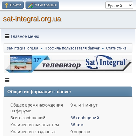
Войти
Регистрация
sat-integral.org.ua
Главное меню
sat-integral.org.ua
Профиль пользователя danver
Статистика
►
►
Общая информация - danver
Общее время нахождения
9 ч. и 1 минут
на форуме
Всего сообщений
66 сообщений
Количество начатых тем
56 тем
Количество созданных
0 опросов