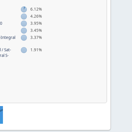
6.12%
4.26%
40
3.95%
3.45%
-Integral
3.37%
/ Sat-
1.91%
al S-