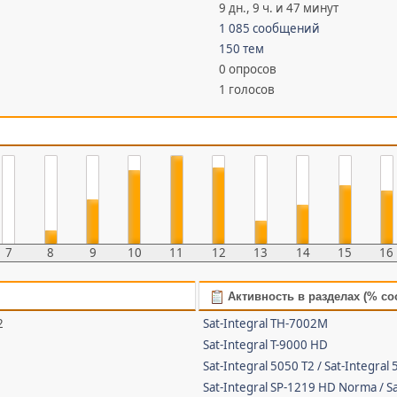
9 дн., 9 ч. и 47 минут
1 085 сообщений
150 тем
0 опросов
1 голосов
7
8
9
10
11
12
13
14
15
16
Активность в разделах (% с
2
Sat-Integral TH-7002M
Sat-Integral T-9000 HD
Sat-Integral 5050 T2 / Sat-Integral
Sat-Integral SP-1219 HD Norma / Sa