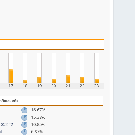
17
18
19
20
21
22
23
ообщений)
16.67%
15.38%
 5052 T2
10.85%
t-
6.87%