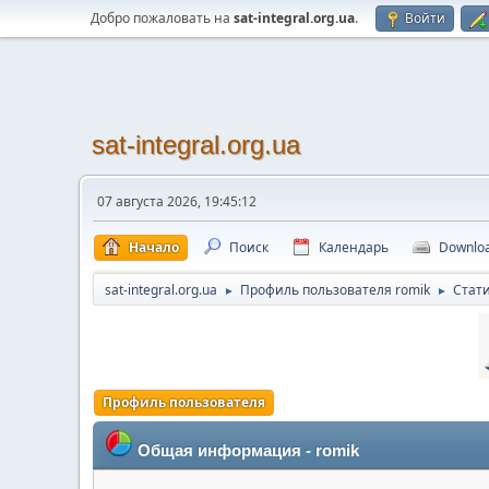
Добро пожаловать на
sat-integral.org.ua
.
Войти
sat-integral.org.ua
07 августа 2026, 19:45:12
Начало
Поиск
Календарь
Downlo
sat-integral.org.ua
Профиль пользователя romik
Стат
►
►
Профиль пользователя
Общая информация - romik