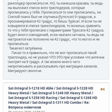
рансподер прописатьсчя. НО, ты канешна красава, ты ведь
ны выложил список всех трасподеров, которые
прописались у тебя. Прописаться то они прописались, но
Слепой поиск был не спутника (Еутелсат) 9 градусов, а
просканировался 42 градус, то бишь Турксат. И если ты не
ковырялся в списке транспондеров, то можешь сравнить
то что у тебя прописано с параметрами Турксата 42 градуса.
Будет много совпадений, если хватало сигнала, ты ведь не
настроился как положено на 42 градус, что то могло и не
прописаться.
Такая вот ситуёвина.
Писал то я правильно, что не мог прописаться такой
траспондер, но не указал ЧТО ЭТО при условии что антенна
смотрит на 9 градус. А так можно много чего
напрописывать и рассказывать про миграцию каналов.
Мигрируют сволочи.
Sat-Integral S-1218 HD Able / Sat-Integral S-1228 HD
#4
Heavy Metal / Sat-Integral S-1248 HD Heavy Metal /
Sat-Integral S-1258 HD Racing / Sat-Integral S-1268 HD
Heavy Metal / Sat-Integral S-1311 HD Combo
/
Re:
Вопросы новичков