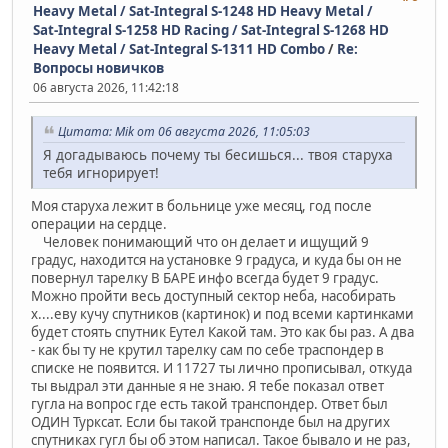
Heavy Metal / Sat-Integral S-1248 HD Heavy Metal /
Sat-Integral S-1258 HD Racing / Sat-Integral S-1268 HD
Heavy Metal / Sat-Integral S-1311 HD Combo
/
Re:
Вопросы новичков
06 августа 2026, 11:42:18
Цитата: Mik от 06 августа 2026, 11:05:03
Я догадываюсь почему ты бесишься... твоя старуха
тебя игнорирует!
Моя старуха лежит в больнице уже месяц, год после
операции на сердце.
Человек понимающий что он делает и ищущий 9
градус, находится на установке 9 градуса, и куда бы он не
повернул тарелку В БАРЕ инфо всегда будет 9 градус.
Можно пройти весь доступный сектор неба, насобирать
х....еву кучу спутников (картинок) и под всеми картинками
будет стоять спутник Еутел Какой там. Это как бы раз. А два
- как бы ту не крутил тарелку сам по себе траспондер в
списке не появится. И 11727 ты лично прописывал, откуда
ты выдрал эти данные я не знаю. Я тебе показал ответ
гугла на вопрос где есть такой транспондер. Ответ был
ОДИН Турксат. Если бы такой транспонде был на других
спутниках гугл бы об этом написал. Такое бывало и не раз,