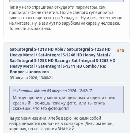
Так я у него спрашивал откуда эти параметры, сам
прописал? Он не ответил. После слепого суперпоиска
такого трансподера нет на 9 градусе. Ну и нет, естественно
на Лигсате. Ну, а азимут по зарубкам на сарае у человека.
Точность абсолютная.
Sat-Integral S-1218 HD Able / Sat-Integral S-1228 HD
#15
Heavy Metal / Sat-Integral S-1248 HD Heavy Metal /
Sat-Integral S-1258 HD Racing / Sat-Integral S-1268 HD
Heavy Metal / Sat-Integral S-1311 HD Combo
/
Re:
Вопросы новичков
05 августа 2026, 13:08:21
Цитата: Mik от 05 августа 2026, 12:02:17
Между прочим у меня три! диплома и один из них
красный! - хочешь покажу фото, или ты опять
скажешь, что это фотошоп?!
Ты уж меня извини, я тебе верю, но сами собой
напрашиваются слова - не в коня корм. Диплом вещь,
хорошая, но не гарантия ЗНАНИЙ.