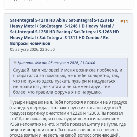
Sat-Integral S-1218 HD Able / Sat-Integral S-1228 HD
#11
Heavy Metal / Sat-Integral S-1248 HD Heavy Metal /
Sat-Integral S-1258 HD Racing / Sat-Integral S-1268 HD
Heavy Metal / Sat-Integral S-1311 HD Combo
/
Re:
Вопросы новичков
05 августа 2026, 22:30:50
Цитата: Mik от 05 августа 2026, 21:04:44
Слушай, мил человек! У меня возникла проблема, и
я обратился за помощью, не к тебе конкретно, так,
что не нужно здесь пускать пузыри и надуваться -
не нравится , не читай и не комментируй, тем
более, что правила форума я не нарушаю.
Пузыри надуваю не я. Тебя попросил я покажи на 9 градусе
(ты ведь утверждал, что пакет русских каналов идётна 9
градусе) картинку с частотами 12226 и 12303. Ты показал
это? Да не показал, и снова пудришь мозги влянинием
РЭБа непонятно на что. Я тебе показал цитату из Гугла, где
виден и вопрос и ответ. Ты показываешь текст невесть
откуда взятый и невесть на какой вопрос отвечающий.