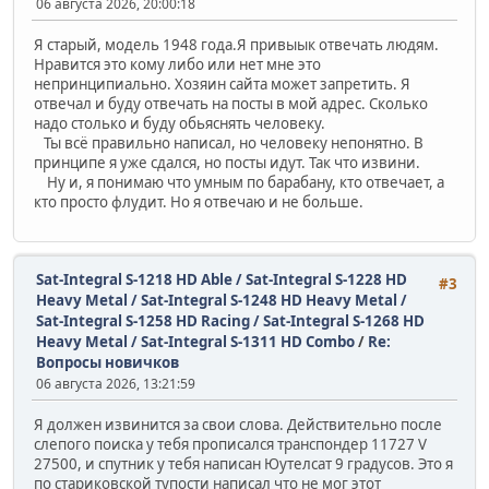
06 августа 2026, 20:00:18
Я старый, модель 1948 года.Я привыык отвечать людям.
Нравится это кому либо или нет мне это
непринципиально. Хозяин сайта может запретить. Я
отвечал и буду отвечать на посты в мой адрес. Сколько
надо столько и буду обьяснять человеку.
Ты всё правильно написал, но человеку непонятно. В
принципе я уже сдался, но посты идут. Так что извини.
Ну и, я понимаю что умным по барабану, кто отвечает, а
кто просто флудит. Но я отвечаю и не больше.
Sat-Integral S-1218 HD Able / Sat-Integral S-1228 HD
#3
Heavy Metal / Sat-Integral S-1248 HD Heavy Metal /
Sat-Integral S-1258 HD Racing / Sat-Integral S-1268 HD
Heavy Metal / Sat-Integral S-1311 HD Combo
/
Re:
Вопросы новичков
06 августа 2026, 13:21:59
Я должен извинится за свои слова. Действительно после
слепого поиска у тебя прописался транспондер 11727 V
27500, и спутник у тебя написан Юутелсат 9 градусов. Это я
по стариковской тупости написал что не мог этот