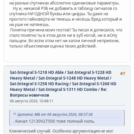
на разных спутниках абсолютно одинаковые параметры.
Ну и, никакой РЭБ не добавить в таблицу сигналов со
спутника НИ ОДНОЙ буквы или цифры. Ты даже на
простого гайковёрта не тянешь и несёшь бред который и
на уши не натянешь.
Понятна причина моих постов? Ты писал и дописался, что
стало понятно ты в этом деле ни в зуб ногой, ни в жОпу
пальцем. Во всём этом нет ни капли личной неприязни,
только объективная оценка твоих действий.
Sat-Integral S-1218 HD Able / Sat-Integral S-1228 HD
#7
Heavy Metal / Sat-Integral S-1248 HD Heavy Metal /
Sat-Integral S-1258 HD Racing / Sat-Integral S-1268 HD
Heavy Metal / Sat-Integral S-1311 HD Combo
/
Re:
Вопросы новичков
06 августа 2026, 10:48:11
Цитата: Mik от 06 августа 2026, 08:37:36
. Канал 12130V27500 тоже полный ноль.
Клинический случай. Особенно аргументация не мог