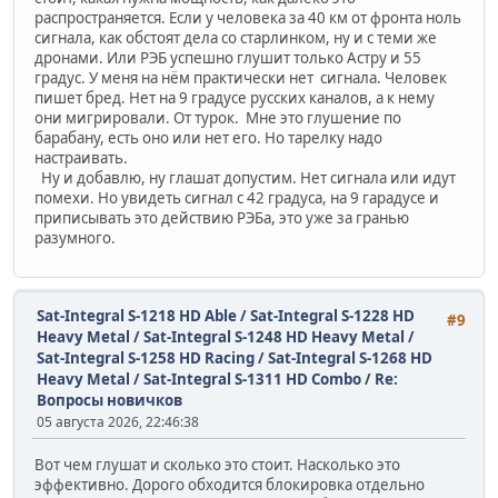
распространяется. Если у человека за 40 км от фронта ноль
сигнала, как обстоят дела со старлинком, ну и с теми же
дронами. Или РЭБ успешно глушит только Астру и 55
градус. У меня на нём практически нет сигнала. Человек
пишет бред. Нет на 9 градусе русских каналов, а к нему
они мигрировали. От турок. Мне это глушение по
барабану, есть оно или нет его. Но тарелку надо
настраивать.
Ну и добавлю, ну глашат допустим. Нет сигнала или идут
помехи. Но увидеть сигнал с 42 градуса, на 9 гарадусе и
приписывать это действию РЭБа, это уже за гранью
разумного.
Sat-Integral S-1218 HD Able / Sat-Integral S-1228 HD
#9
Heavy Metal / Sat-Integral S-1248 HD Heavy Metal /
Sat-Integral S-1258 HD Racing / Sat-Integral S-1268 HD
Heavy Metal / Sat-Integral S-1311 HD Combo
/
Re:
Вопросы новичков
05 августа 2026, 22:46:38
Вот чем глушат и сколько это стоит. Насколько это
эффективно. Дорого обходится блокировка отдельно