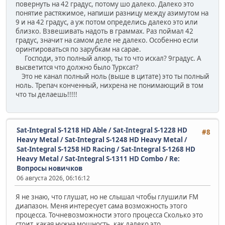
повернуть на 42 градус, потому шо далеко. Далеко это
понятие растяжимое, напиши разницу между азимутом на
9 и на 42 градус, а уж потом определись далеко это или
близко. Взвешивать надоть в граммах. Раз поймал 42
градус, значит на самом деле не далеко. Особенно если
оринтироваться по зарубкам на сарае.
Господи, это полный алюр, ты то что искал? 9градус. А
высветится что должно было Турксат?
Это не канал полный ноль (выше в цитате) это ты полный
ноль. Трепач конченный, нихрена не понимающий в том
что ты делаешь!!!!!
Sat-Integral S-1218 HD Able / Sat-Integral S-1228 HD
#8
Heavy Metal / Sat-Integral S-1248 HD Heavy Metal /
Sat-Integral S-1258 HD Racing / Sat-Integral S-1268 HD
Heavy Metal / Sat-Integral S-1311 HD Combo
/
Re:
Вопросы новичков
06 августа 2026, 06:16:12
Я не знаю, что глушат, но не слышал чтобы глушили FM
диапазон. Меня интересует сама возможность этого
процесса. Точневозможности этого процесса Сколько это
стоит, какая нужна мощность, как далеко это