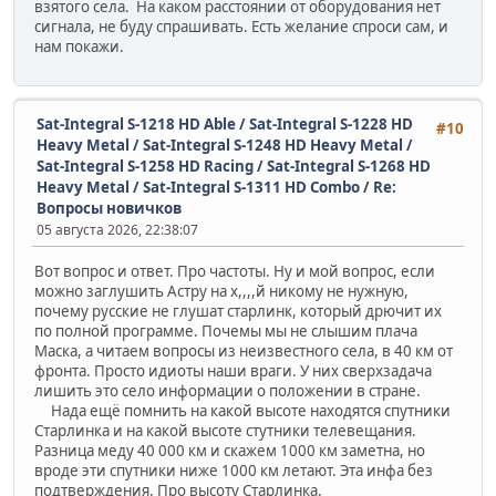
взятого села. На каком расстоянии от оборудования нет
сигнала, не буду спрашивать. Есть желание спроси сам, и
нам покажи.
Sat-Integral S-1218 HD Able / Sat-Integral S-1228 HD
#10
Heavy Metal / Sat-Integral S-1248 HD Heavy Metal /
Sat-Integral S-1258 HD Racing / Sat-Integral S-1268 HD
Heavy Metal / Sat-Integral S-1311 HD Combo
/
Re:
Вопросы новичков
05 августа 2026, 22:38:07
Вот вопрос и ответ. Про частоты. Ну и мой вопрос, если
можно заглушить Астру на х,,,,й никому не нужную,
почему русские не глушат старлинк, который дрючит их
по полной программе. Почемы мы не слышим плача
Маска, а читаем вопросы из неизвестного села, в 40 км от
фронта. Просто идиоты наши враги. У них сверхзадача
лишить это село информации о положении в стране.
Нада ещё помнить на какой высоте находятся спутники
Старлинка и на какой высоте стутники телевещания.
Разница меду 40 000 км и скажем 1000 км заметна, но
вроде эти спутники ниже 1000 км летают. Эта инфа без
подтверждения. Про высоту Старлинка.