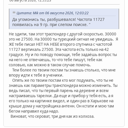
06 августа 2026, 12:55:23
Цитата: Mik от 06 августа 2026, 12:03:22
Да угомонись ты, разбушевался! Частота 11727
появилась на 9 гр. при слепом поиске. "
Не здипи, там этот траспондер с другой скоростью. 30000
это не 27500. На 30000 ты турецкий сигнал не увидишь. Я
ЖЕ тебе писал НЕТ НА НЕБЕ второго спутника с частотой
11727 вертикаль 27500. Эта частота есть только на 42
градусе. Ну и по поводу помощи, тебе задаёшь вопрос ты
на него не отвечаешь, то что тебе пишут, тебе как
соловью, как можно в таком случае помочь.
Тем более по твоим постам ты знаешь столько, что мне
впору идти к тебе в ученики.
Опять же по твоим постам кто мог подумать, что ты не
знаешь как параметры транспондера можно изменить. Ты
ведь писал, что ты первый парень на деревне и всем
настраиваешь тарелки. Да еще и прибор у тебя есть, а я
его только на картинке видел, и один раз в Харькове на
крыше дома у настройщика антенн. Он кстати и мою там
бегом направил куда надо.
Виноват, что сероват, три дня как из колхоза.