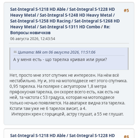
Sat-Integral S-1218 HD Able / Sat-Integral S-1228 HD
#5
Heavy Metal / Sat-Integral S-1248 HD Heavy Metal /
Sat-Integral S-1258 HD Racing / Sat-Integral S-1268 HD
Heavy Metal / Sat-Integral S-1311 HD Combo
/
Re:
Вопросы новичков
06 августа 2026, 12:43:54
Цитата: Mik от 06 августа 2026, 11:51:06
А у меня есть - що тарелка кривая или руки?
Нет, просто мне этот спутник не интересен. На нём всё
нестабильно. Ну и, это на мотоподвесе нет этого спутника.
0,95 тарелка. На полярке с актуатором 1,8 метра
пряфокусная тарелка, он скорее всего есть, как есть на
ней, та частота с 53 градуса, которая на мотоподвесе
только ночью появляется. На аватарке видна эта тарелка.
Кстати там уже не 6 тарелок висит, а 4.
Интерсен хрен с горцицей, астру глушат, а 55 не глушат.
Sat-Integral S-1218 HD Able / Sat-Integral S-1228 HD
#6