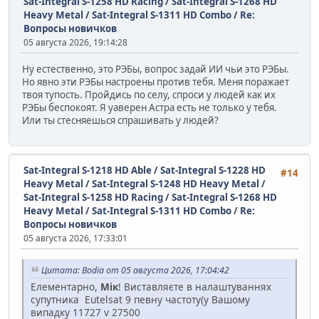
Sat-Integral S-1258 HD Racing / Sat-Integral S-1268 HD
Heavy Metal / Sat-Integral S-1311 HD Combo
/
Re:
Вопросы новичков
05 августа 2026, 19:14:28
Ну естественно, это РЭБы, вопрос задай ИИ чьи это РЭБы.
Но явно эти РЭБы настроены против тебя. Меня поражает
твоя тупость. Пройдись по селу, спроси у людей как их
РЭБы беспокоят. Я уаверен Астра есть не только у тебя.
Или ты стесняешься спрашивать у людей?
Sat-Integral S-1218 HD Able / Sat-Integral S-1228 HD
#14
Heavy Metal / Sat-Integral S-1248 HD Heavy Metal /
Sat-Integral S-1258 HD Racing / Sat-Integral S-1268 HD
Heavy Metal / Sat-Integral S-1311 HD Combo
/
Re:
Вопросы новичков
05 августа 2026, 17:33:01
Цитата: Bodia от 05 августа 2026, 17:04:42
Елементарно,
Мік
! Виставляєте в налаштуваннях
супутника Eutelsat 9 певну частоту(у Вашому
випадку 11727 v 27500