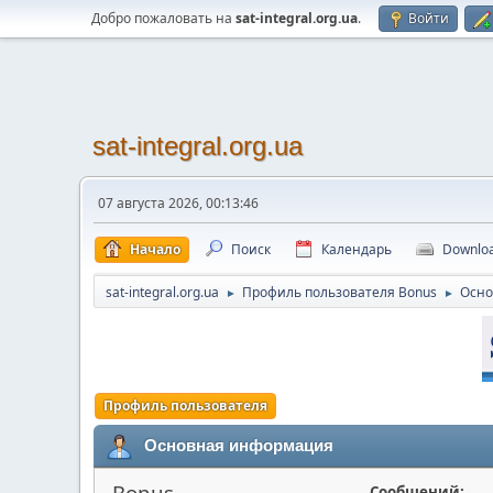
Добро пожаловать на
sat-integral.org.ua
.
Войти
sat-integral.org.ua
07 августа 2026, 00:13:46
Начало
Поиск
Календарь
Downlo
sat-integral.org.ua
Профиль пользователя Bonus
Осно
►
►
Профиль пользователя
Основная информация
Bonus
Сообщений: