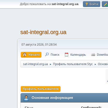
Добро пожаловать на
sat-integral.org.ua
.
Войти
sat-integral.org.ua
07 августа 2026, 01:28:54
Начало
Поиск
Календарь
Downlo
sat-integral.org.ua
Профиль пользователя Styc
Основ
►
►
Профиль пользователя
Основная информация
Styc
Сообщений: