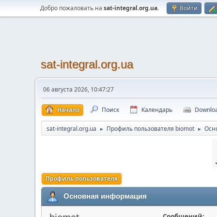
Добро пожаловать на
sat-integral.org.ua
.
Войти
sat-integral.org.ua
06 августа 2026, 10:47:27
Начало
Поиск
Календарь
Downlo
sat-integral.org.ua
Профиль пользователя biomot
Осн
►
►
Профиль пользователя
Основная информация
biomot
Сообщений: