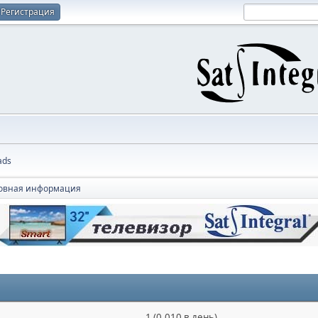
Регистрация
ads
овная информация
1 (0.010 в день)