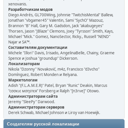
xenovanis.
Разработчикам модов
Diego Andrés, GL700Wing, Johnnie "TwitchisMental" Ballew,
Jonathan "vbgamer45" Valentin, Sami "SychO" Mazouz,
Brannon "B" Hall, Gary M. Gadsdon, Jack "akabugeyes"
Thorsen, Jason "JBlaze" Clemons, Joey "Tyrsson" Smith, Kays,
Michael "Mick." Gomez, NanoSector, Ricky., Russell "NEND"
Najar и SA™.
Составителям документации
Michele "Illori" Davis, Irisado, AngelinaBelle, Chainy, Graeme
Spence и Joshua "groundup" Dickerson.
Локализаторам
Nikola "Dzonny" Novaković, m4z, Francisco "d3vcho"
Domínguez, Robert Monden и Relyana.
Маркетологам
Adish "(F.L.A.M.E.R)" Patel, Bryan "Runic" Deakin, Marcus
"cσσкιє мσηѕтєя" Forsberg и Ralph "[n3rve]" Otowo.
Администраторам сайта
Jeremy "SleePy" Darwood.
Администраторам серверов
Derek Schwab, Michael Johnson и Liroy van Hoewijk.
Создателям русской локализации