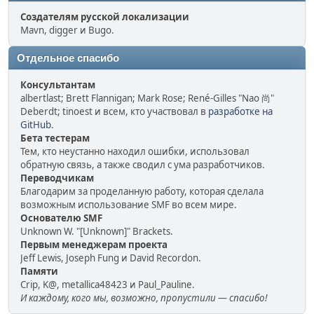
Создателям русской локализации
Mavn, digger и Bugo.
Отдельное спасибо
Консультантам
albertlast; Brett Flannigan; Mark Rose; René-Gilles "Nao 尚"
Deberdt; tinoest и всем, кто участвовал в
разработке на
GitHub
.
Бета тестерам
Тем, кто неустанно находил ошибки, использовал
обратную связь, а также сводил с ума разработчиков.
Переводчикам
Благодарим за проделанную работу, которая сделала
возможным использование SMF во всем мире.
Основателю SMF
Unknown W. "[Unknown]" Brackets.
Первым менеджерам проекта
Jeff Lewis, Joseph Fung и David Recordon.
Памяти
Crip, K@, metallica48423 и Paul_Pauline.
И каждому, кого мы, возможно, пропустили — спасибо!