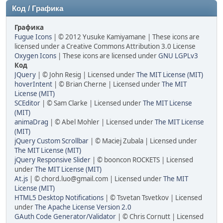
Код / Графика
Графика
Fugue Icons
| © 2012 Yusuke Kamiyamane | These icons are
licensed under a Creative Commons Attribution 3.0 License
Oxygen Icons
| These icons are licensed under
GNU LGPLv3
Код
JQuery
| © John Resig | Licensed under
The MIT License (MIT)
hoverIntent
| © Brian Cherne | Licensed under
The MIT
License (MIT)
SCEditor
| © Sam Clarke | Licensed under
The MIT License
(MIT)
animaDrag
| © Abel Mohler | Licensed under
The MIT License
(MIT)
jQuery Custom Scrollbar
| © Maciej Zubala | Licensed under
The MIT License (MIT)
jQuery Responsive Slider
| © booncon ROCKETS | Licensed
under
The MIT License (MIT)
At.js
| ©
chord.luo@gmail.com
| Licensed under
The MIT
License (MIT)
HTML5 Desktop Notifications
| © Tsvetan Tsvetkov | Licensed
under
The Apache License Version 2.0
GAuth Code Generator/Validator
| © Chris Cornutt | Licensed