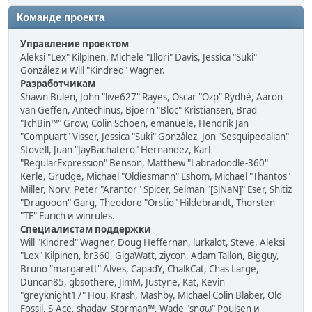
Команде проекта
Управление проектом
Aleksi "Lex" Kilpinen, Michele "Illori" Davis, Jessica "Suki"
González и Will "Kindred" Wagner.
Разработчикам
Shawn Bulen, John "live627" Rayes, Oscar "Ozp" Rydhé, Aaron
van Geffen, Antechinus, Bjoern "Bloc" Kristiansen, Brad
"IchBin™" Grow, Colin Schoen, emanuele, Hendrik Jan
"Compuart" Visser, Jessica "Suki" González, Jon "Sesquipedalian"
Stovell, Juan "JayBachatero" Hernandez, Karl
"RegularExpression" Benson, Matthew "Labradoodle-360"
Kerle, Grudge, Michael "Oldiesmann" Eshom, Michael "Thantos"
Miller, Norv, Peter "Arantor" Spicer, Selman "[SiNaN]" Eser, Shitiz
"Dragooon" Garg, Theodore "Orstio" Hildebrandt, Thorsten
"TE" Eurich и winrules.
Специалистам поддержки
Will "Kindred" Wagner, Doug Heffernan, lurkalot, Steve, Aleksi
"Lex" Kilpinen, br360, GigaWatt, ziycon, Adam Tallon, Bigguy,
Bruno "margarett" Alves, CapadY, ChalkCat, Chas Large,
Duncan85, gbsothere, JimM, Justyne, Kat, Kevin
"greyknight17" Hou, Krash, Mashby, Michael Colin Blaber, Old
Fossil, S-Ace, shadav, Storman™, Wade "sησω" Poulsen и