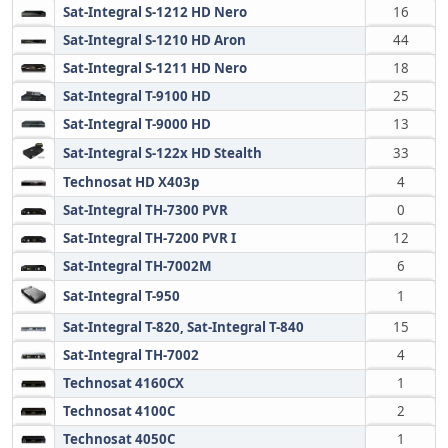
Sat-Integral S-1212 HD Nero
16
Sat-Integral S-1210 HD Aron
44
Sat-Integral S-1211 HD Nero
18
Sat-Integral T-9100 HD
25
Sat-Integral T-9000 HD
13
Sat-Integral S-122x HD Stealth
33
Technosat HD X403p
4
Sat-Integral TH-7300 PVR
0
Sat-Integral TH-7200 PVR I
12
Sat-Integral TH-7002M
6
Sat-Integral T-950
1
Sat-Integral T-820, Sat-Integral T-840
15
Sat-Integral TH-7002
4
Technosat 4160CX
1
Technosat 4100C
2
Technosat 4050C
1