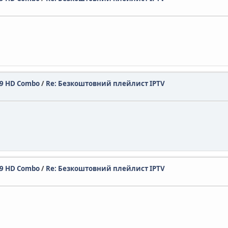
329 HD Combo
/
Re: Безкоштовний плейлист IPTV
329 HD Combo
/
Re: Безкоштовний плейлист IPTV