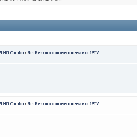
329 HD Combo
/
Re: Безкоштовний плейлист IPTV
329 HD Combo
/
Re: Безкоштовний плейлист IPTV