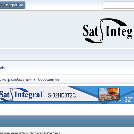
Регистрация
ads
смотр сообщений
Сообщения
►
сделанные этим пользователем.