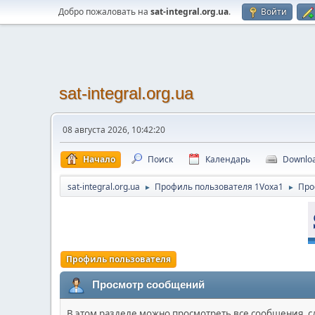
Добро пожаловать на
sat-integral.org.ua
.
Войти
sat-integral.org.ua
08 августа 2026, 10:42:20
Начало
Поиск
Календарь
Downlo
sat-integral.org.ua
Профиль пользователя 1Voxa1
Про
►
►
Профиль пользователя
Просмотр сообщений
В этом разделе можно просмотреть все сообщения, 