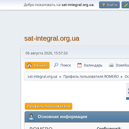
Добро пожаловать на
sat-integral.org.ua
.
Войти
sat-integral.org.ua
06 августа 2026, 15:57:33
Начало
Поиск
Календарь
Downlo
sat-integral.org.ua
Профиль пользователя ROMERO
Ос
►
►
Профиль пользователя
Основная информация
ROMERO
Сообщений: