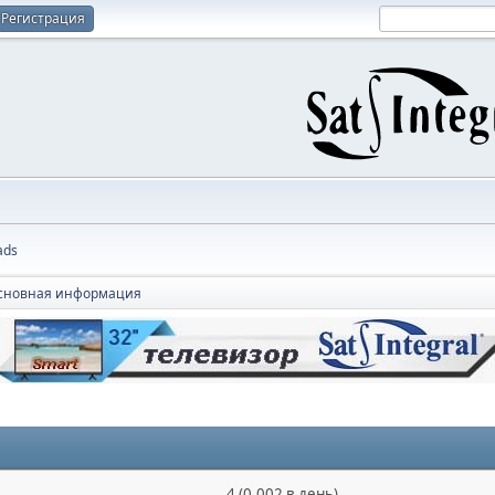
Регистрация
ads
сновная информация
4 (0.002 в день)