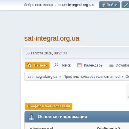
Добро пожаловать на
sat-integral.org.ua
.
Войти
sat-integral.org.ua
08 августа 2026, 08:21:41
Начало
Поиск
Календарь
Downlo
sat-integral.org.ua
Профиль пользователя dimamed
О
►
►
Профиль пользователя
Основная информация
dimamed
Сообщений: