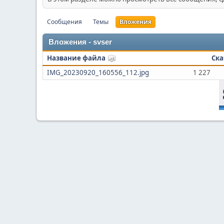
Сообщения
Темы
Вложения
Вложения - svser
Название файла
Ска
IMG_20230920_160556_112.jpg
1 227