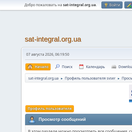
Добро пожаловать на
sat-integral.org.ua
.
Войти
sat-integral.org.ua
07 августа 2026, 06:19:50
Начало
Поиск
Календарь
Downlo
sat-integral.org.ua
Профиль пользователя svser
Прос
►
►
Профиль пользователя
Просмотр сообщений
В этом разделе можно просмотреть все сообщения, 