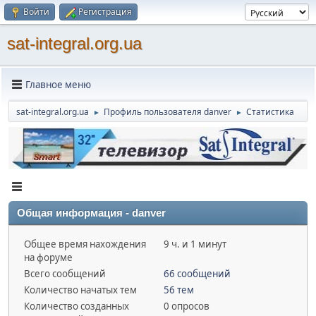
Войти
Регистрация
sat-integral.org.ua
Главное меню
sat-integral.org.ua
Профиль пользователя danver
Статистика
►
►
Общая информация - danver
Общее время нахождения
9 ч. и 1 минут
на форуме
Всего сообщений
66 сообщений
Количество начатых тем
56 тем
Количество созданных
0 опросов