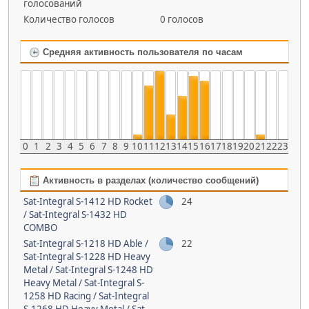
голосований
Количество голосов
0 голосов
Средняя активность пользователя по часам
0
1
2
3
4
5
6
7
8
9
10
11
12
13
14
15
16
17
18
19
20
21
22
23
Активность в разделах (количество сообщений)
Sat-Integral S-1412 HD Rocket
24
/ Sat-Integral S-1432 HD
COMBO
Sat-Integral S-1218 HD Able /
22
Sat-Integral S-1228 HD Heavy
Metal / Sat-Integral S-1248 HD
Heavy Metal / Sat-Integral S-
1258 HD Racing / Sat-Integral